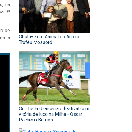
s, na
ua 9ª
do de
Obataye é o Animal do Ano no
reu a
Troféu Mossoró
On The End encerra o festival com
vitória de luxo na Milha - Oscar
Pacheco Borges