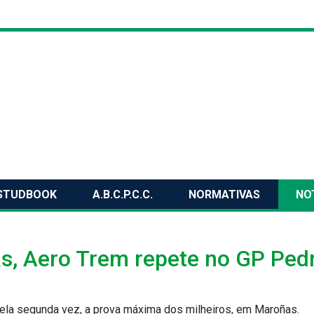
STUDBOOK
A.B.C.P.C.C.
NORMATIVAS
NO
as, Aero Trem repete no GP Ped
pela segunda vez, a prova máxima dos milheiros, em Maroñas.