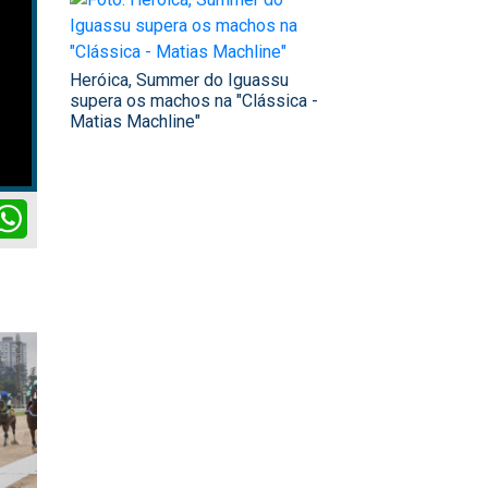
Heróica, Summer do Iguassu
supera os machos na "Clássica -
Matias Machline"
ok
itter
WhatsApp