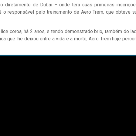
o diretamente de Dubai – onde terá suas primeiras inscriçõe
a é o responsável pelo treinamento de Aero Trem, que obteve s
lice coroa, há 2 anos, e tendo demonstrado brio, também do la
ica que lhe deixou entre a vida e a morte, Aero Trem hoje percor