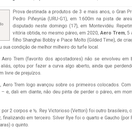
Prova destinada a produtos de 3 e mais anos, o Gran P
Pedro Piñeyrúa (URU-G1), em 1.600m na pista de areia
do
disputado neste domingo (17), em Montevidéu. Repeti
vitória obtida, no mesmo páreo, em 2020,
Aero Trem
, 5
filho Shanghai Bobby e Piace Molto (Gilded Time), de cria
 sua condição de melhor milheiro do turfe local.
a, Aero Trem (favorito dos apostadores) não se envolveu em b
 aliás, optou por fazer a curva algo aberto, ainda que perden
m livre de prejuízos.
ão, Aero Trem logo avançou sobre os primeiros colocados. Com
s – e, dali em diante, não deu pinta de perder o páreo, em mo
or 2 corpos e ½. Rey Victorioso (Vettori) foi outro brasileiro, c
 finalizando em terceiro. Silver Rye foi o quarto e Gaucho (por P
aras) o quinto.