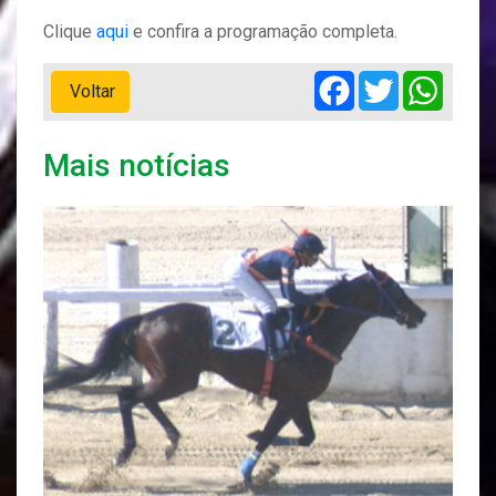
Clique
aqui
e confira a programação completa.
Facebook
Twitter
Whats
Voltar
Mais notícias