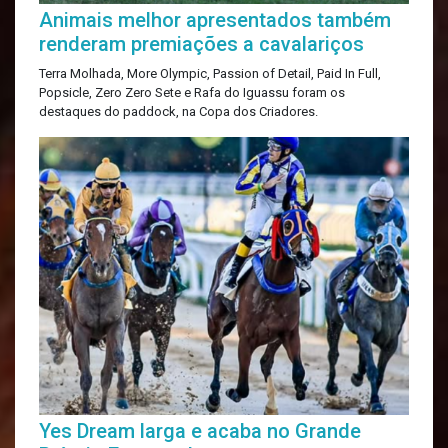
Animais melhor apresentados também
renderam premiações a cavalariços
Terra Molhada, More Olympic, Passion of Detail, Paid In Full,
Popsicle, Zero Zero Sete e Rafa do Iguassu foram os
destaques do paddock, na Copa dos Criadores.
Yes Dream larga e acaba no Grande