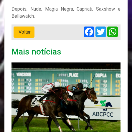
Depois, Nude, Magia Negra, Capriati, Saxshow e
Bellawatch.
Facebook
Twitter
Whats
Voltar
Mais notícias