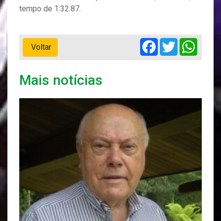
tempo de 1:32.87.
Facebook
Twitter
Whats
Voltar
Mais notícias