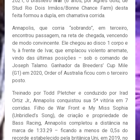
2021, o brasileiro
Ivar
(6 anos, por Agnes Gold, de
Stud Rio Dois Irmãos/Bonne Chance Farm) desta
feita formou a dupla, em chamativa corrida.
Annapolis, que corria “sobrando”, em terceiro,
encontrou passagem, na reta de chegada, vencendo
de modo convincente. Ele chegou ao disco 1 corpo e
½ à frente de Ivar, que emplacou violento arremate,
vindo das últimas posições – sob o comando de
Joseph Talamo. Ganhador da Breeders’ Cup Mile
(G1) em 2020, Order of Australia ficou com o terceiro
posto.
Treinado por Todd Pletcher e conduzido por Irad
Ortiz Jr., Annapolis conquistou sua 5ª vitória em 7
corridas. Filho de War Front e My Miss Sophia
(Unbridled’s Song), de criação e propriedade de
Bass Racing, Annapolis completou a distância na
marca de 1:33.29 – ficando a menos de 0,5s do
recorde estabelecido pela britânica Uni, em 2019, no