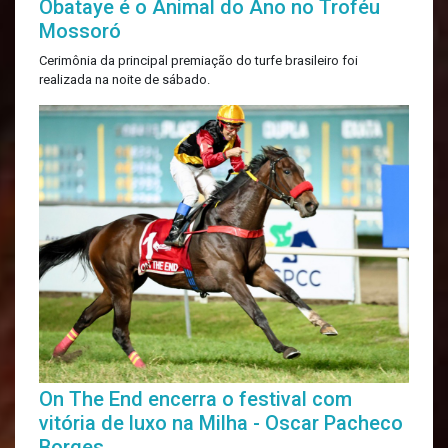
Obataye é o Animal do Ano no Troféu
Mossoró
Cerimônia da principal premiação do turfe brasileiro foi
realizada na noite de sábado.
On The End encerra o festival com
vitória de luxo na Milha - Oscar Pacheco
Borges