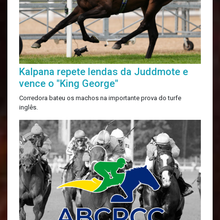
Kalpana repete lendas da Juddmote e
vence o "King George"
Corredora bateu os machos na importante prova do turfe
inglês.