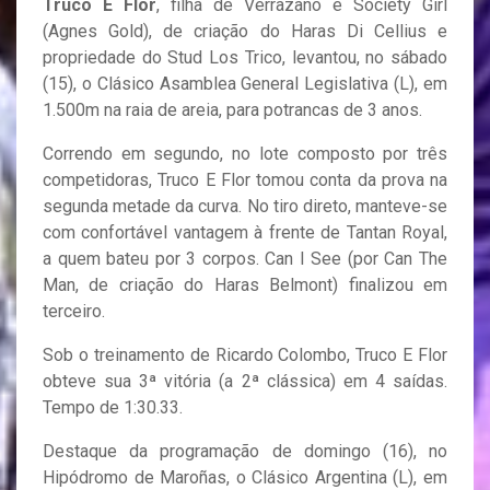
Truco E Flor
, filha de Verrazano e Society Girl
(Agnes Gold), de criação do Haras Di Cellius e
propriedade do Stud Los Trico, levantou, no sábado
(15), o Clásico Asamblea General Legislativa (L), em
1.500m na raia de areia, para potrancas de 3 anos.
Correndo em segundo, no lote composto por três
competidoras, Truco E Flor tomou conta da prova na
segunda metade da curva. No tiro direto, manteve-se
com confortável vantagem à frente de Tantan Royal,
a quem bateu por 3 corpos. Can I See (por Can The
Man, de criação do Haras Belmont) finalizou em
terceiro.
Sob o treinamento de Ricardo Colombo, Truco E Flor
obteve sua 3ª vitória (a 2ª clássica) em 4 saídas.
Tempo de 1:30.33.
Destaque da programação de domingo (16), no
Hipódromo de Maroñas, o Clásico Argentina (L), em