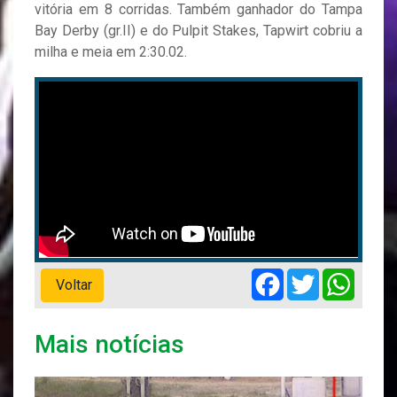
vitória em 8 corridas. Também ganhador do Tampa
Bay Derby (gr.II) e do Pulpit Stakes, Tapwirt cobriu a
milha e meia em 2:30.02.
Facebook
Twitter
Whats
Voltar
Mais notícias