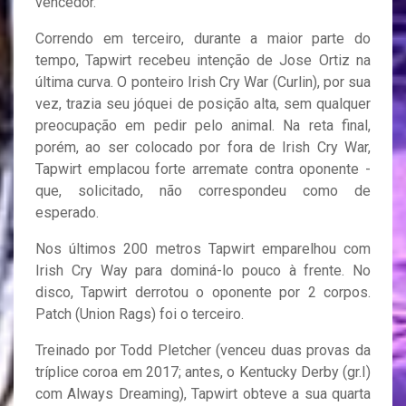
vencedor.
Correndo em terceiro, durante a maior parte do
tempo, Tapwirt recebeu intenção de Jose Ortiz na
última curva. O ponteiro Irish Cry War (Curlin), por sua
vez, trazia seu jóquei de posição alta, sem qualquer
preocupação em pedir pelo animal. Na reta final,
porém, ao ser colocado por fora de Irish Cry War,
Tapwirt emplacou forte arremate contra oponente -
que, solicitado, não correspondeu como de
esperado.
Nos últimos 200 metros Tapwirt emparelhou com
Irish Cry Way para dominá-lo pouco à frente. No
disco, Tapwirt derrotou o oponente por 2 corpos.
Patch (Union Rags) foi o terceiro.
Treinado por Todd Pletcher (venceu duas provas da
tríplice coroa em 2017; antes, o Kentucky Derby (gr.I)
com Always Dreaming), Tapwirt obteve a sua quarta