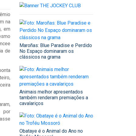
rêmio
0m na
), em
mesmo
Emcee
Maroñas: Blue Paradise e Perdido
ia de
No Espaço dominaram os
clássicos na grama
ponta
eiro,
ceira
Animais melhor apresentados
também renderam premiações a
cavalariços
aram,
o por
casse
Obataye é o Animal do Ano no