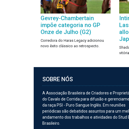
Gevrey-Chambertain
Int
impõe categoria no GP
Las
Onze de Julho (G2)
all
Ja
Corredora do Haras Legacy adicionou
novo êxito clássico ao retrospecto.
Shada
vitór
SOBRE NÓS
A Associação Brasileira de Criadores e Propriet
do Cavalo de Corrida para difusão e gerenciam
da raça PSI - Puro Sangue Inglês. Em reuniões
periódicas são debatidos assuntos para um me
andamento dos trabalhos e atividades do Stud
Brasileiro.