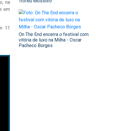
Troféu Mossoró
o, na
ve em
em 11
On The End encerra o festival com
vitória de luxo na Milha - Oscar
Pacheco Borges