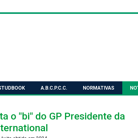
STUDBOOK
A.B.C.P.C.C.
NORMATIVAS
NO
a o "bi" do GP Presidente da
nternational