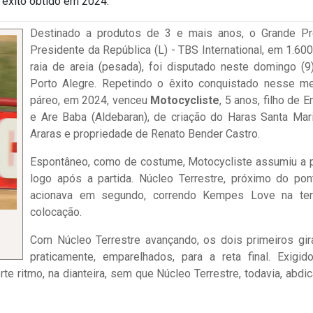
 êxito obtido em 2024.
Destinado a produtos de 3 e mais anos, o Grande P
Presidente da República (L) - TBS International, em 1.60
raia de areia (pesada), foi disputado neste domingo (9
Porto Alegre. Repetindo o êxito conquistado nesse 
páreo, em 2024, venceu
Motocycliste
, 5 anos, filho de 
e Are Baba (Aldebaran), de criação do Haras Santa Mar
Araras e propriedade de Renato Bender Castro.
Espontâneo, como de costume, Motocycliste assumiu a 
logo após a partida. Núcleo Terrestre, próximo do pont
acionava em segundo, correndo Kempes Love na ter
colocação.
Com Núcleo Terrestre avançando, os dois primeiros gir
praticamente, emparelhados, para a reta final. Exigid
te ritmo, na dianteira, sem que Núcleo Terrestre, todavia, abdi