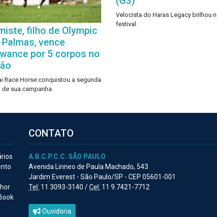
(G3)
Velocista do Haras Legacy brilhou 
festival.
imiste, filho de Olympic
 Palmas, vence
owance por 5 corpos no
pão
i Race Horse conquistou a segunda
ia de sua campanha.
CONTATO
ários
A.B.C.P.C.C. SÃO PAULO
ento
Avenida Linneo de Paula Machado, 543
Jardim Everest - São Paulo/SP - CEP 05601-001
lhor
Tel:
11 3093-3140 /
Cel:
11 9.7421-7712
 Book
Ouvidoria