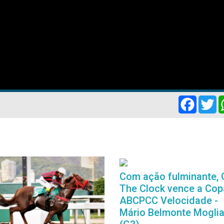
Facebo
Tw
Com ação fulminante, 
The Clock vence a Cop
ABCPCC Velocidade -
Mário Belmonte Mogli