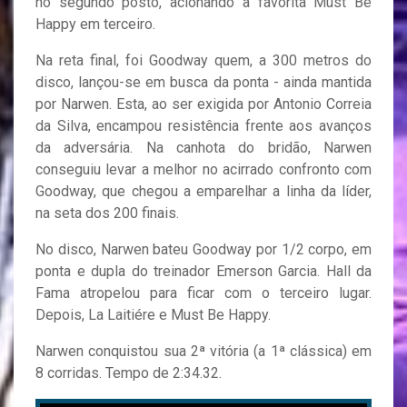
no segundo posto, acionando a favorita Must Be
Happy em terceiro.
Na reta final, foi Goodway quem, a 300 metros do
disco, lançou-se em busca da ponta - ainda mantida
por Narwen. Esta, ao ser exigida por Antonio Correia
da Silva, encampou resistência frente aos avanços
da adversária. Na canhota do bridão, Narwen
conseguiu levar a melhor no acirrado confronto com
Goodway, que chegou a emparelhar a linha da líder,
na seta dos 200 finais.
No disco, Narwen bateu Goodway por 1/2 corpo, em
ponta e dupla do treinador Emerson Garcia. Hall da
Fama atropelou para ficar com o terceiro lugar.
Depois, La Laitiére e Must Be Happy.
Narwen conquistou sua 2ª vitória (a 1ª clássica) em
8 corridas. Tempo de 2:34.32.