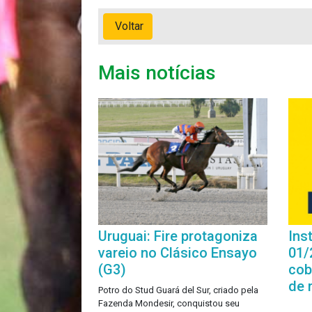
Voltar
Mais notícias
Uruguai: Fire protagoniza
Ins
vareio no Clásico Ensayo
01/
(G3)
cob
de 
Potro do Stud Guará del Sur, criado pela
Fazenda Mondesir, conquistou seu