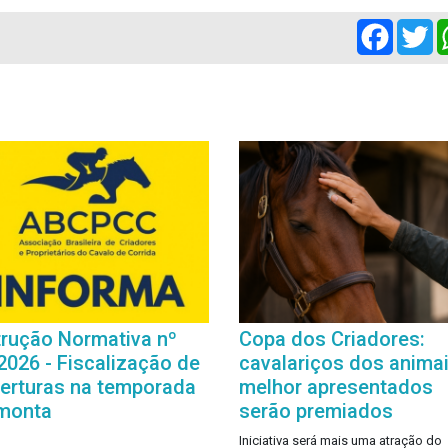
Facebo
Tw
trução Normativa nº
Copa dos Criadores:
2026 - Fiscalização de
cavalariços dos anima
erturas na temporada
melhor apresentados
monta
serão premiados
Iniciativa será mais uma atração do