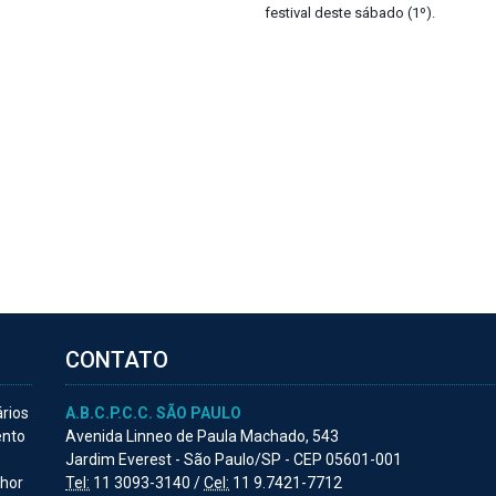
festival deste sábado (1º).
CONTATO
ários
A.B.C.P.C.C. SÃO PAULO
ento
Avenida Linneo de Paula Machado, 543
Jardim Everest - São Paulo/SP - CEP 05601-001
lhor
Tel:
11 3093-3140 /
Cel:
11 9.7421-7712