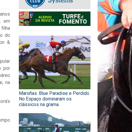
 anos
, em
 filha
ão do
ron &
ular
o por
páreo
e, na
Maroñas: Blue Paradise e Perdido
No Espaço dominaram os
ora’s
clássicos na grama
Tempo