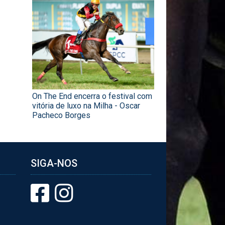
On The End encerra o festival com
vitória de luxo na Milha - Oscar
Pacheco Borges
SIGA-NOS