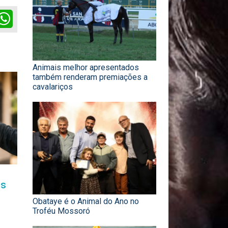
ok
itter
WhatsApp
Animais melhor apresentados
também renderam premiações a
cavalariços
is
Obataye é o Animal do Ano no
Troféu Mossoró