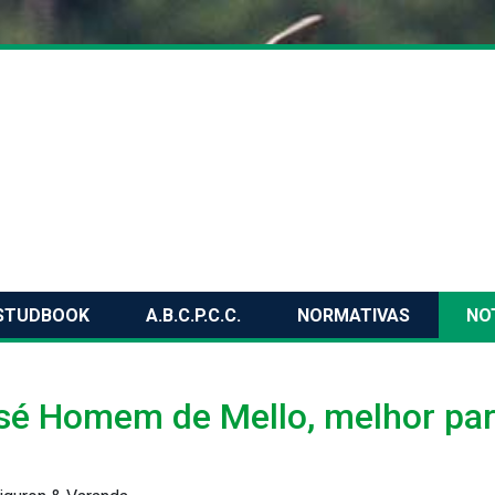
STUDBOOK
A.B.C.P.C.C.
NORMATIVAS
NO
osé Homem de Mello, melhor pa