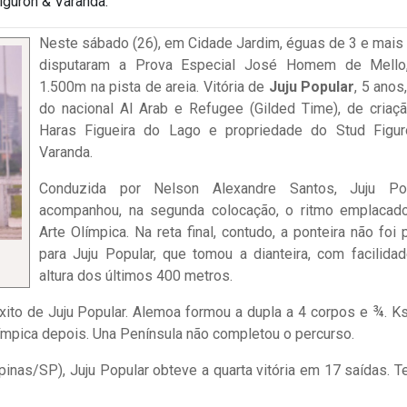
Figuron & Varanda.
Neste sábado (26), em Cidade Jardim, éguas de 3 e mais
disputaram a Prova Especial José Homem de Mello
1.500m na pista de areia. Vitória de
Juju Popular
, 5 anos,
do nacional Al Arab e Refugee (Gilded Time), de criaç
Haras Figueira do Lago e propriedade do Stud Figu
Varanda.
Conduzida por Nelson Alexandre Santos, Juju Pop
acompanhou, na segunda colocação, o ritmo emplacad
Arte Olímpica. Na reta final, contudo, a ponteira não foi 
para Juju Popular, que tomou a dianteira, com facilidad
altura dos últimos 400 metros.
ito de Juju Popular. Alemoa formou a dupla a 4 corpos e ¾. Ks
Olímpica depois. Una Península não completou o percurso.
nas/SP), Juju Popular obteve a quarta vitória em 17 saídas. 