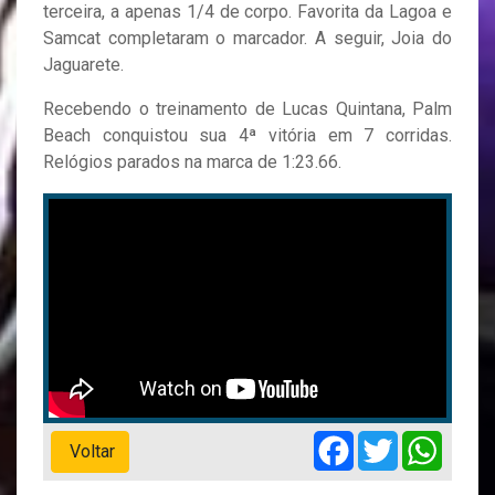
terceira, a apenas 1/4 de corpo. Favorita da Lagoa e
Samcat completaram o marcador. A seguir, Joia do
Jaguarete.
Recebendo o treinamento de Lucas Quintana, Palm
Beach conquistou sua 4ª vitória em 7 corridas.
Relógios parados na marca de 1:23.66.
Facebook
Twitter
Whats
Voltar