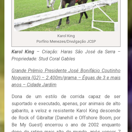
Karol King
Porfírio Menezes/Divulgação JCSP
Karol King
– Criação: Haras São José da Serra –
Propriedade: Stud Coral Gables
Grande Prêmio Presidente José Bonifácio Coutinho
Nogueira (G2) – 2.400m/grama – Éguas de 3 e mais
anos – Cidade Jardim
Dona de um estilo de corrida capaz de ser
suportado e executado, apenas, por animais de alto
gabarito, a veloz e resistente Karol King descende
de Rock of Gibraltar (Danehill e Offshore Boom, por
Be My Guest) encerrou o ano de 2002 enquanto
dono do rating mais alto do mundo, após vencer 7