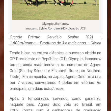
Olympic Jhonsnow
Imagem: Sylvio Rondinelli/Divulgação JCB
Grande Prêmio Gervásio Seabra (G2) –
1.600m/grama – Produtos de 3 e mais anos – Gávea
Tendo bisar, na esfera clássica, o sucesso obtido no
GP Presidente da República (G1), Olympic Jhonsnow
tornou, ainda mais incríveis, os números de Agnes
Gold (Sunday Silence e Elizabeth Rose, por Northern
Taste). Em campanha, no Japão, Agnes Gold foi à raia
por 7 vezes, convertendo 4 delas em vitórias. As
principais, em duas
listed races
.
Após 3 temporadas servindo, como garanhão,
naquele país, Agnes Gold veio ao Brasil, em
2009. Conta com 9 ganhadores de graduação