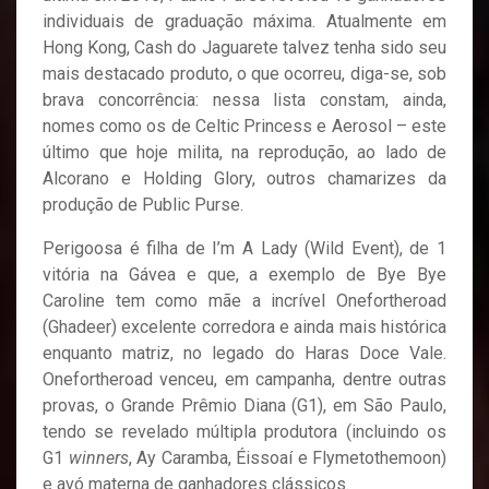
individuais de graduação máxima. Atualmente em
Hong Kong, Cash do Jaguarete talvez tenha sido seu
mais destacado produto, o que ocorreu, diga-se, sob
brava concorrência: nessa lista constam, ainda,
nomes como os de Celtic Princess e Aerosol – este
último que hoje milita, na reprodução, ao lado de
Alcorano e Holding Glory, outros chamarizes da
produção de Public Purse.
Perigoosa é filha de I’m A Lady (Wild Event), de 1
vitória na Gávea e que, a exemplo de Bye Bye
Caroline tem como mãe a incrível Onefortheroad
(Ghadeer) excelente corredora e ainda mais histórica
enquanto matriz, no legado do Haras Doce Vale.
Onefortheroad venceu, em campanha, dentre outras
provas, o Grande Prêmio Diana (G1), em São Paulo,
tendo se revelado múltipla produtora (incluindo os
G1
winners
, Ay Caramba, Éissoaí e Flymetothemoon)
e avó materna de ganhadores clássicos.