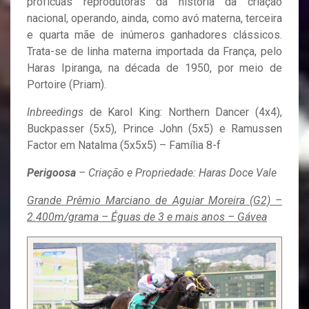
profícuas reprodutoras da história da criação
nacional, operando, ainda, como avó materna, terceira
e quarta mãe de inúmeros ganhadores clássicos.
Trata-se de linha materna importada da França, pelo
Haras Ipiranga, na década de 1950, por meio de
Portoire (Priam).
Inbreedings
de Karol King: Northern Dancer (4x4),
Buckpasser (5x5), Prince John (5x5) e Ramussen
Factor em Natalma (5x5x5) – Família 8-f
Perigoosa
– Criação e Propriedade: Haras Doce Vale
Grande Prêmio Marciano de Aguiar Moreira (G2) –
2.400m/grama – Éguas de 3 e mais anos – Gávea