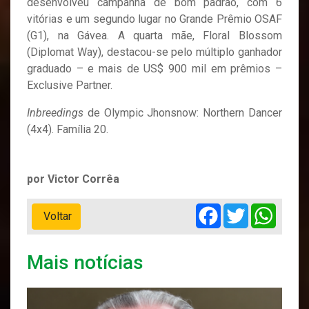
desenvolveu campanha de bom padrão, com 6
vitórias e um segundo lugar no Grande Prêmio OSAF
(G1), na Gávea. A quarta mãe, Floral Blossom
(Diplomat Way), destacou-se pelo múltiplo ganhador
graduado – e mais de US$ 900 mil em prêmios –
Exclusive Partner.
Inbreedings
de Olympic Jhonsnow: Northern Dancer
(4x4). Família 20.
por Victor Corrêa
Facebook
Twitter
Whats
Voltar
Mais notícias