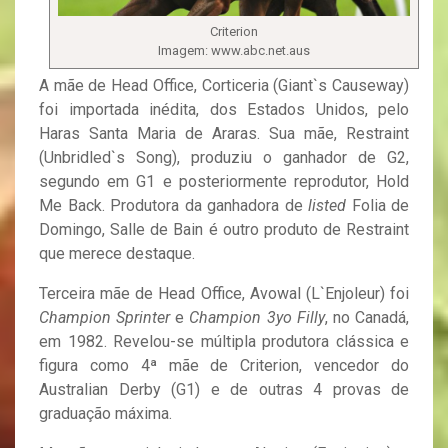
Criterion
Imagem: www.abc.net.aus
A mãe de Head Office, Corticeria (Giant`s Causeway)
foi importada inédita, dos Estados Unidos, pelo
Haras Santa Maria de Araras. Sua mãe, Restraint
(Unbridled`s Song), produziu o ganhador de G2,
segundo em G1 e posteriormente reprodutor, Hold
Me Back. Produtora da ganhadora de
listed
Folia de
Domingo, Salle de Bain é outro produto de Restraint
que merece destaque.
Terceira mãe de Head Office, Avowal (L`Enjoleur) foi
Champion Sprinter
e
Champion 3yo Filly
, no Canadá,
em 1982. Revelou-se múltipla produtora clássica e
figura como 4ª mãe de Criterion, vencedor do
Australian Derby (G1) e de outras 4 provas de
graduação máxima.