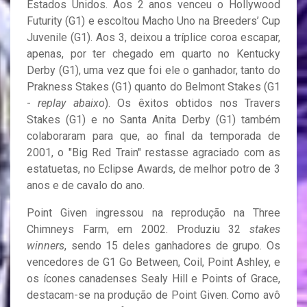
Estados Unidos. Aos 2 anos venceu o Hollywood
Futurity (G1) e escoltou Macho Uno na Breeders’ Cup
Juvenile (G1). Aos 3, deixou a tríplice coroa escapar,
apenas, por ter chegado em quarto no Kentucky
Derby (G1), uma vez que foi ele o ganhador, tanto do
Prakness Stakes (G1) quanto do Belmont Stakes (G1
-
replay abaixo
). Os êxitos obtidos nos Travers
Stakes (G1) e no Santa Anita Derby (G1) também
colaboraram para que, ao final da temporada de
2001, o "Big Red Train" restasse agraciado com as
estatuetas, no Eclipse Awards, de melhor potro de 3
anos e de cavalo do ano.
Point Given ingressou na reprodução na Three
Chimneys Farm, em 2002. Produziu 32
stakes
winners
, sendo 15 deles ganhadores de grupo. Os
vencedores de G1 Go Between, Coil, Point Ashley, e
os ícones canadenses Sealy Hill e Points of Grace,
destacam-se na produção de Point Given. Como avô