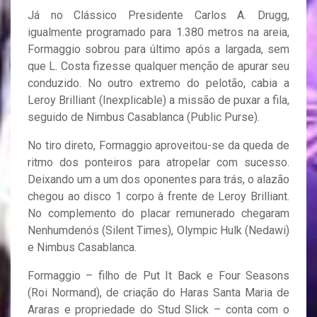
Já no Clássico Presidente Carlos A. Drugg,
igualmente programado para 1.380 metros na areia,
Formaggio sobrou para último após a largada, sem
que L. Costa fizesse qualquer menção de apurar seu
conduzido. No outro extremo do pelotão, cabia a
Leroy Brilliant (Inexplicable) a missão de puxar a fila,
seguido de Nimbus Casablanca (Public Purse).
No tiro direto, Formaggio aproveitou-se da queda de
ritmo dos ponteiros para atropelar com sucesso.
Deixando um a um dos oponentes para trás, o alazão
chegou ao disco 1 corpo à frente de Leroy Brilliant.
No complemento do placar remunerado chegaram
Nenhumdenós (Silent Times), Olympic Hulk (Nedawi)
e Nimbus Casablanca.
Formaggio – filho de Put It Back e Four Seasons
(Roi Normand), de criação do Haras Santa Maria de
Araras e propriedade do Stud Slick – conta com o