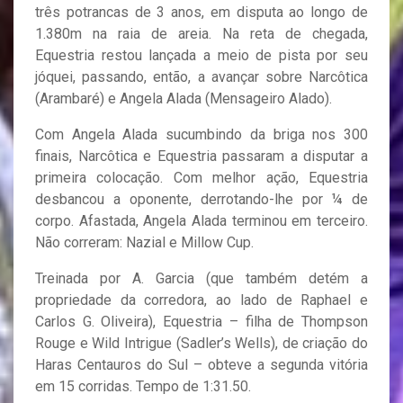
três potrancas de 3 anos, em disputa ao longo de
1.380m na raia de areia. Na reta de chegada,
Equestria restou lançada a meio de pista por seu
jóquei, passando, então, a avançar sobre Narcôtica
(Arambaré) e Angela Alada (Mensageiro Alado).
Com Angela Alada sucumbindo da briga nos 300
finais, Narcôtica e Equestria passaram a disputar a
primeira colocação. Com melhor ação, Equestria
desbancou a oponente, derrotando-lhe por ¼ de
corpo. Afastada, Angela Alada terminou em terceiro.
Não correram: Nazial e Millow Cup.
Treinada por A. Garcia (que também detém a
propriedade da corredora, ao lado de Raphael e
Carlos G. Oliveira), Equestria – filha de Thompson
Rouge e Wild Intrigue (Sadler’s Wells), de criação do
Haras Centauros do Sul – obteve a segunda vitória
em 15 corridas. Tempo de 1:31.50.