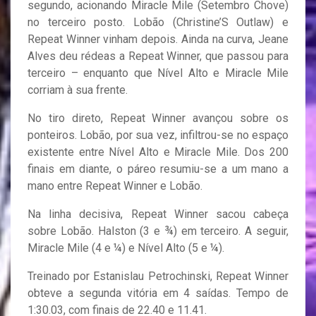
segundo, acionando Miracle Mile (Setembro Chove)
no terceiro posto. Lobão (Christine’S Outlaw) e
Repeat Winner vinham depois. Ainda na curva, Jeane
Alves deu rédeas a Repeat Winner, que passou para
terceiro – enquanto que Nível Alto e Miracle Mile
corriam à sua frente.
No tiro direto, Repeat Winner avançou sobre os
ponteiros. Lobão, por sua vez, infiltrou-se no espaço
existente entre Nível Alto e Miracle Mile. Dos 200
finais em diante, o páreo resumiu-se a um mano a
mano entre Repeat Winner e Lobão.
Na linha decisiva, Repeat Winner sacou cabeça
sobre Lobão. Halston (3 e ¾) em terceiro. A seguir,
Miracle Mile (4 e ¼) e Nível Alto (5 e ¼).
Treinado por Estanislau Petrochinski, Repeat Winner
obteve a segunda vitória em 4 saídas. Tempo de
1:30.03, com finais de 22.40 e 11.41.