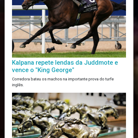
Kalpana repete lendas da Juddmote e
vence o "King George"
Corredora bateu os machos na importante prova do turfe
inglês.