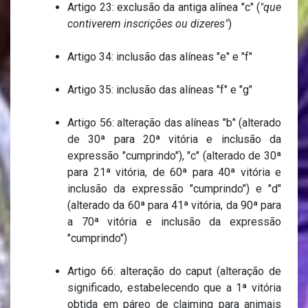
Artigo 23: exclusão da antiga alínea "c" (
"que
contiverem inscrições ou dizeres"
)
Artigo 34: inclusão das alíneas "e" e "f"
Artigo 35: inclusão das alíneas "f" e "g"
Artigo 56: alteração das alíneas "b" (alterado
de 30ª para 20ª vitória e inclusão da
expressão "cumprindo"), "c" (alterado de 30ª
para 21ª vitória, de 60ª para 40ª vitória e
inclusão da expressão "cumprindo") e "d"
(alterado da 60ª para 41ª vitória, da 90ª para
a 70ª vitória e inclusão da expressão
"cumprindo")
Artigo 66: alteração do caput (alteração de
significado, estabelecendo que a 1ª vitória
obtida em páreo de claiming para animais