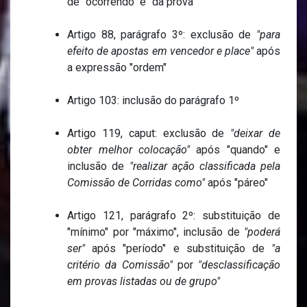
de "ocorrendo" e "da prova"
Artigo 88, parágrafo 3º: exclusão de
"para
efeito de apostas em vencedor e place"
após
a expressão "ordem"
Artigo 103: inclusão do parágrafo 1º
Artigo 119, caput: exclusão de
"deixar de
obter melhor colocação"
após "quando" e
inclusão de
"realizar ação classificada pela
Comissão de Corridas como"
após "páreo"
Artigo 121, parágrafo 2º: substituição de
"mínimo" por "máximo", inclusão de
"poderá
ser"
após "período" e substituição de
"a
critério da Comissão"
por
"desclassificação
em provas listadas ou de grupo"