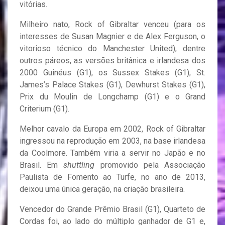
vitórias.
Milheiro nato, Rock of Gibraltar venceu (para os
interesses de Susan Magnier e de Alex Ferguson, o
vitorioso técnico do Manchester United), dentre
outros páreos, as versões britânica e irlandesa dos
2000 Guinéus (G1), os Sussex Stakes (G1), St.
James’s Palace Stakes (G1), Dewhurst Stakes (G1),
Prix du Moulin de Longchamp (G1) e o Grand
Criterium (G1).
Melhor cavalo da Europa em 2002, Rock of Gibraltar
ingressou na reprodução em 2003, na base irlandesa
da Coolmore. Também viria a servir no Japão e no
Brasil. Em
shuttling
promovido pela Associação
Paulista de Fomento ao Turfe, no ano de 2013,
deixou uma única geração, na criação brasileira.
Vencedor do Grande Prêmio Brasil (G1), Quarteto de
Cordas foi, ao lado do múltiplo ganhador de G1 e,