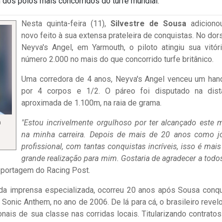
m dos polos mais concorridos do turfe mundial.
Nesta quinta-feira (11),
Silvestre de Sousa
adiciono
novo feito à sua extensa prateleira de conquistas. No dor
Neyva's Angel, em Yarmouth, o piloto atingiu sua vitór
número 2.000 no mais do que concorrido turfe britânico.
Uma corredora de 4 anos, Neyva's Angel venceu um han
por 4 corpos e 1/2. O páreo foi disputado na dist
aproximada de 1.100m, na raia de grama.
"Estou incrivelmente orgulhoso por ter alcançado este 
a
na minha carreira. Depois de mais de 20 anos como j
profissional, com tantas conquistas incríveis, isso é mai
grande realização para mim. Gostaria de agradecer a todo
reportagem do Racing Post.
s da imprensa especializada, ocorreu 20 anos após Sousa conqu
de Sonic Anthem, no ano de 2006. De lá para cá, o brasileiro revel
nais de sua classe nas corridas locais. Titularizando contrato