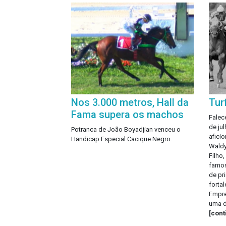
Nos 3.000 metros, Hall da
Tur
Fama supera os machos
Falec
de ju
Potranca de João Boyadjian venceu o
aficio
Handicap Especial Cacique Negro.
Waldy
Filho
famos
de pr
fortal
Empre
uma d
[con