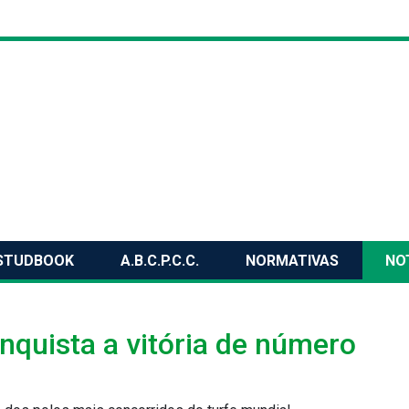
STUDBOOK
A.B.C.P.C.C.
NORMATIVAS
NO
nquista a vitória de número