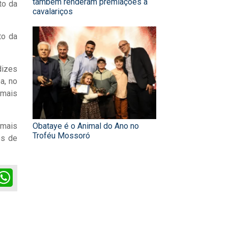
também renderam premiações a
to da
cavalariços
to da
dizes
a, no
 mais
 mais
Obataye é o Animal do Ano no
Troféu Mossoró
os de
ok
itter
WhatsApp