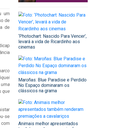
u um
so de
ia de
‘Photochart: Nascido Para Vencer’,
levará a vida de Ricardinho aos
dicap
cinemas
ância
marco
óquei
Maroñas: Blue Paradise e Perdido
s uma
No Espaço dominaram os
clássicos na grama
s que
istar
ou-se
s com
Animais melhor apresentados