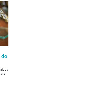
a do
 ajuda
urfe