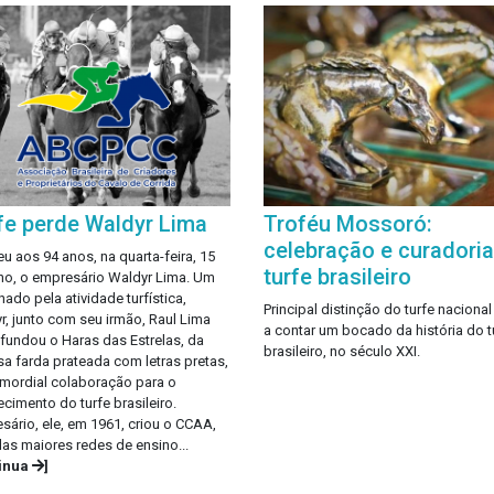
fe perde Waldyr Lima
Troféu Mossoró:
celebração e curadori
eu aos 94 anos, na quarta-feira, 15
turfe brasileiro
lho, o empresário Waldyr Lima. Um
nado pela atividade turfística,
Principal distinção do turfe nacional
r, junto com seu irmão, Raul Lima
a contar um bocado da história do t
, fundou o Haras das Estrelas, da
brasileiro, no século XXI.
a farda prateada com letras pretas,
imordial colaboração para o
ecimento do turfe brasileiro.
sário, ele, em 1961, criou o CCAA,
as maiores redes de ensino...
tinua
]