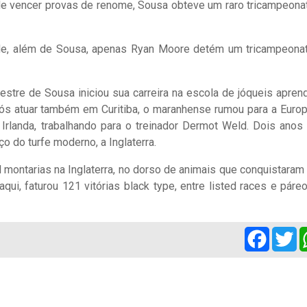
 de vencer provas de renome, Sousa obteve um raro tricampeona
ade, além de Sousa, apenas Ryan Moore detém um tricampeona
estre de Sousa iniciou sua carreira na escola de jóqueis apren
ós atuar também em Curitiba, o maranhense rumou para a Europ
Irlanda, trabalhando para o treinador Dermot Weld. Dois anos
rço do turfe moderno, a Inglaterra.
montarias na Inglaterra, no dorso de animais que conquistaram
i, faturou 121 vitórias black type, entre listed races e páre
Facebo
Tw