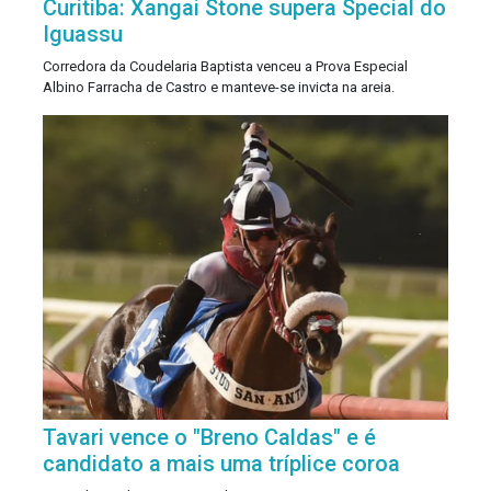
Curitiba: Xangai Stone supera Special do
Iguassu
Corredora da Coudelaria Baptista venceu a Prova Especial
Albino Farracha de Castro e manteve-se invicta na areia.
Tavari vence o "Breno Caldas" e é
candidato a mais uma tríplice coroa