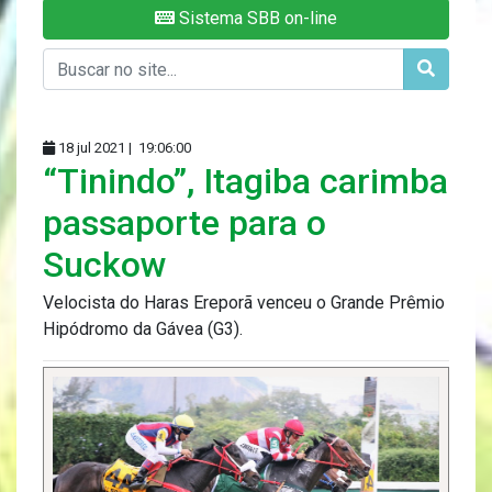
Sistema SBB on-line
18 jul 2021 |
19:06:00
“Tinindo”, Itagiba carimba
passaporte para o
Suckow
Velocista do Haras Ereporã venceu o Grande Prêmio
Hipódromo da Gávea (G3).