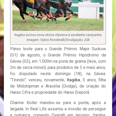
Itagiba somou nova vitória clássica à excelente campanha
Imagem: Sylvio Rondinelli/Divulgação JCB
Páreo teste para o Grande Prêmio Major Suckow
(G1) de agosto, o Grande Prêmio Hipódromo da
Gávea (G3), em 1.000m na pista de grama (leve, com
2m de cerca móvel), para produtos de 3 e mais anos,
foi disputado neste domingo (18), na Gávea.
“Tinindo”, venceu, novamente,
Itagiba
, 5 anos, filha
de Midshipman e Aracélia (Dodge), de criação do
Haras Cifra e propriedade do Haras Ereporã.
Charme Koller mandou-se para a ponta, após a
largada. In Real Life assumiu a missão de perseguir
a potranca, correndo Overath em terceiro. Itagiba,