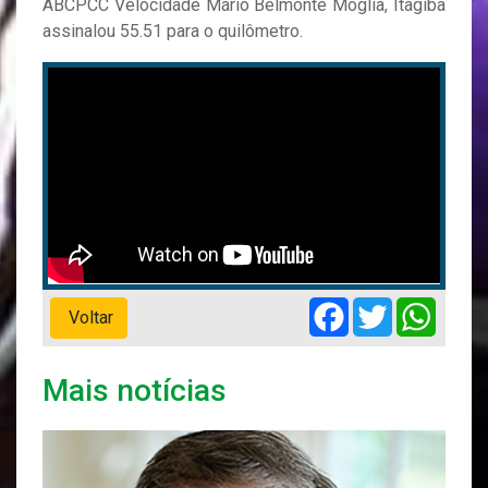
ABCPCC Velocidade Mário Belmonte Moglia, Itagiba
assinalou 55.51 para o quilômetro.
Facebook
Twitter
Whats
Voltar
Mais notícias