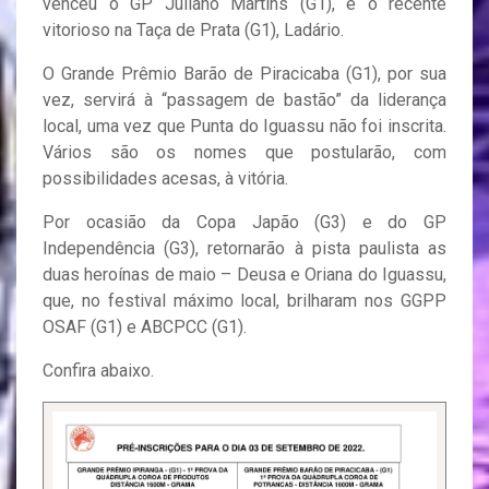
venceu o GP Juliano Martins (G1), e o recente
vitorioso na Taça de Prata (G1), Ladário.
O Grande Prêmio Barão de Piracicaba (G1), por sua
vez, servirá à “passagem de bastão” da liderança
local, uma vez que Punta do Iguassu não foi inscrita.
Vários são os nomes que postularão, com
possibilidades acesas, à vitória.
Por ocasião da Copa Japão (G3) e do GP
Independência (G3), retornarão à pista paulista as
duas heroínas de maio – Deusa e Oriana do Iguassu,
que, no festival máximo local, brilharam nos GGPP
OSAF (G1) e ABCPCC (G1).
Confira abaixo.