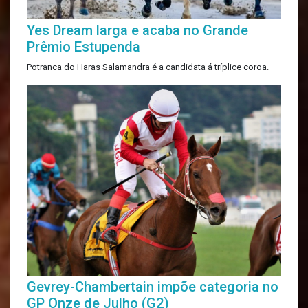
Yes Dream larga e acaba no Grande
Prêmio Estupenda
Potranca do Haras Salamandra é a candidata á tríplice coroa.
Gevrey-Chambertain impõe categoria no
GP Onze de Julho (G2)