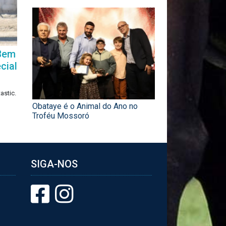
 Bem
cial
astic.
Obataye é o Animal do Ano no
Troféu Mossoró
SIGA-NOS