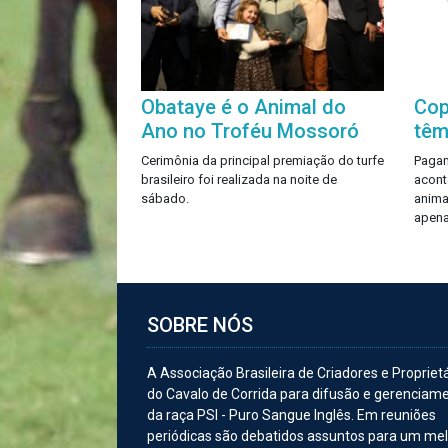
Obataye é o Animal do
Cop
Ano no Troféu Mossoró
têm
Cerimônia da principal premiação do turfe
Pagam
brasileiro foi realizada na noite de
acont
sábado.
anima
apena
SOBRE NÓS
A Associação Brasileira de Criadores e Propriet
do Cavalo de Corrida para difusão e gerenciam
da raça PSI - Puro Sangue Inglês. Em reuniões
periódicas são debatidos assuntos para um me