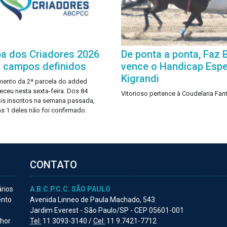
a dos Criadores 2026
De ponta a ponta, Faz
 campos definidos
vence o Handicap Espe
Kigrandi
ento da 2ª parcela do added
eceu nesta sexta-feira. Dos 84
Vitorioso pertence à Coudelaria Fant
is inscritos na semana passada,
s 1 deles não foi confirmado.
CONTATO
ários
A.B.C.P.C.C. SÃO PAULO
ento
Avenida Linneo de Paula Machado, 543
Jardim Everest - São Paulo/SP - CEP 05601-001
lhor
Tel:
11 3093-3140 /
Cel:
11 9.7421-7712