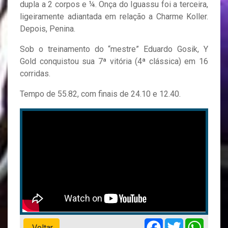
dupla a 2 corpos e ¼. Onça do Iguassu foi a terceira,
ligeiramente adiantada em relação a Charme Koller.
Depois, Penina.
Sob o treinamento do “mestre” Eduardo Gosik, Y
Gold conquistou sua 7ª vitória (4ª clássica) em 16
corridas.
Tempo de 55.82, com finais de 24.10 e 12.40.
Facebook
Twitter
Whats
Voltar