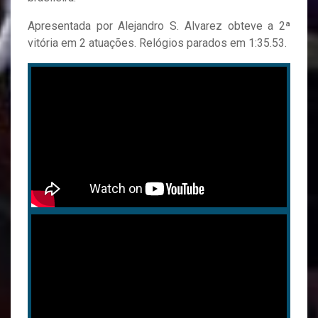
Apresentada por Alejandro S. Alvarez obteve a 2ª
vitória em 2 atuações. Relógios parados em 1:35.53.