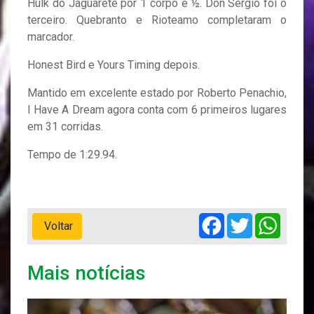
Hulk do Jaguarete por 1 corpo e ½. Don Sergio foi o
terceiro. Quebranto e Rioteamo completaram o
marcador.
Honest Bird e Yours Timing depois.
Mantido em excelente estado por Roberto Penachio,
I Have A Dream agora conta com 6 primeiros lugares
em 31 corridas.
Tempo de 1:29.94.
Facebook
Twitter
Whats
Voltar
Mais notícias