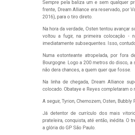
Sempre pela baliza um e sem qualquer pre
frente, Dream Alliance era reservado, por 
2016), para o tiro direto.
Na hora da verdade, Osten tentou avançar so
voltou a fugir, na primeira colocação 
imediatamente subsequentes. Isso, contudo,
Numa estonteante atropelada, por fora d
Bourgogne. Logo a 200 metros do disco, a s
não dera chances, a quem quer que fosse.
Na linha de chegada, Dream Alliance sup
colocado. Obataye e Reyes completaram o 
A seguir, Tyrion, Chernozem, Osten, Bubbly 
Já detentor de currículo dos mais vitori
prateleira, conquista, até então, inédita. O 
a glória do GP São Paulo.