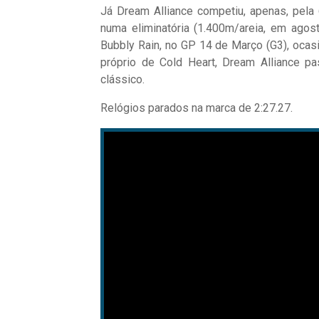
Já Dream Alliance competiu, apenas, pela 
numa eliminatória (1.400m/areia, em agost
Bubbly Rain, no GP 14 de Março (G3), ocasi
próprio de Cold Heart, Dream Alliance pa
clássico.
Relógios parados na marca de 2:27.27.