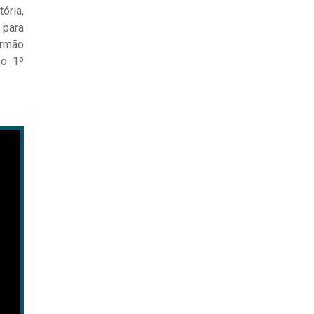
ória,
 para
Irmão
 o 1º