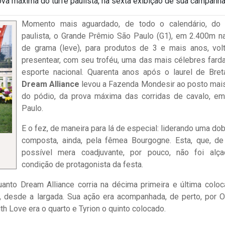
ova máxima do turfe paulista, na sexta exibição de sua campanha
Momento mais aguardado, de todo o calendário, do 
paulista, o Grande Prêmio São Paulo (G1), em 2.400m na
de grama (leve), para produtos de 3 e mais anos, vol
presentear, com seu troféu, uma das mais célebres fard
esporte nacional. Quarenta anos após o laurel de Bret
Dream Alliance
levou a Fazenda Mondesir ao posto mais
do pódio, da prova máxima das corridas de cavalo, e
Paulo.
E o fez, de maneira para lá de especial: liderando uma dob
composta, ainda, pela fêmea Bourgogne. Esta, que, d
possível mera coadjuvante, por pouco, não foi alç
condição de protagonista da festa.
uanto Dream Alliance corria na décima primeira e última coloc
desde a largada. Sua ação era acompanhada, de perto, por O
th Love era o quarto e Tyrion o quinto colocado.