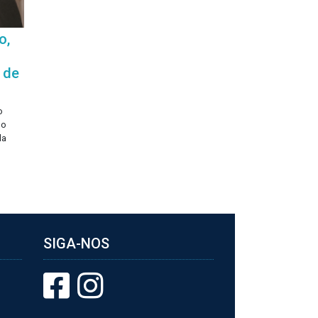
o,
 de
o
 o
da
SIGA-NOS