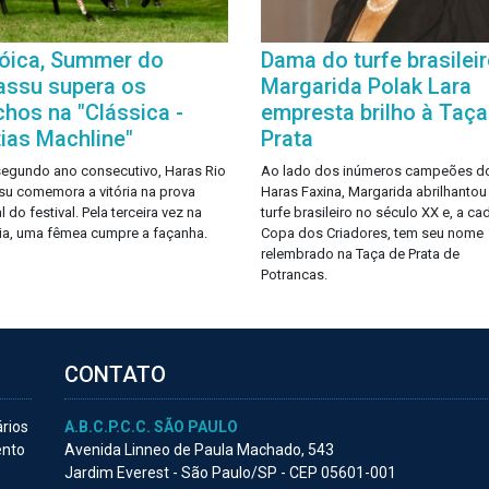
óica, Summer do
Dama do turfe brasileir
assu supera os
Margarida Polak Lara
hos na "Clássica -
empresta brilho à Taça
ias Machline"
Prata
segundo ano consecutivo, Haras Rio
Ao lado dos inúmeros campeões d
su comemora a vitória na prova
Haras Faxina, Margarida abrilhantou
l do festival. Pela terceira vez na
turfe brasileiro no século XX e, a ca
ria, uma fêmea cumpre a façanha.
Copa dos Criadores, tem seu nome
relembrado na Taça de Prata de
Potrancas.
CONTATO
ários
A.B.C.P.C.C. SÃO PAULO
ento
Avenida Linneo de Paula Machado, 543
Jardim Everest - São Paulo/SP - CEP 05601-001