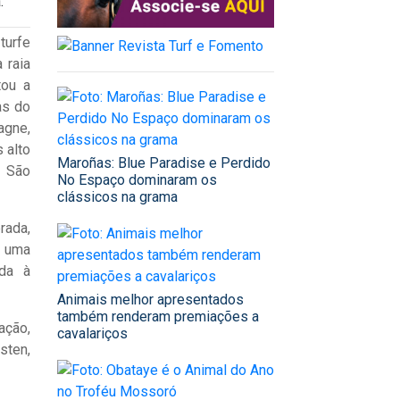
.
turfe
 raia
tou a
as do
agne,
 alto
Maroñas: Blue Paradise e Perdido
m São
No Espaço dominaram os
clássicos na grama
rada,
e uma
ada à
Animais melhor apresentados
também renderam premiações a
ação,
cavalariços
sten,