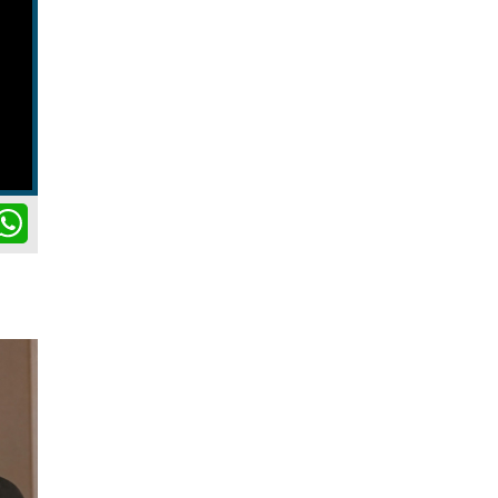
ok
itter
WhatsApp