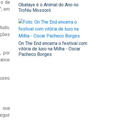
es da
Obataye é o Animal do Ano no
", em
Troféu Mossoró
tudo,
ições
On The End encerra o festival com
vitória de luxo na Milha - Oscar
, por
Pacheco Borges
iance
ceiro
m sua
eguir