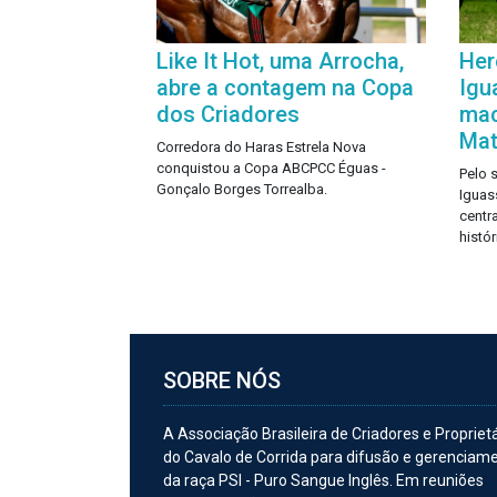
Like It Hot, uma Arrocha,
Her
abre a contagem na Copa
Igu
dos Criadores
mac
Mat
Corredora do Haras Estrela Nova
conquistou a Copa ABCPCC Éguas -
Pelo 
Gonçalo Borges Torrealba.
Iguas
centra
histó
SOBRE NÓS
A Associação Brasileira de Criadores e Propriet
do Cavalo de Corrida para difusão e gerenciam
da raça PSI - Puro Sangue Inglês. Em reuniões