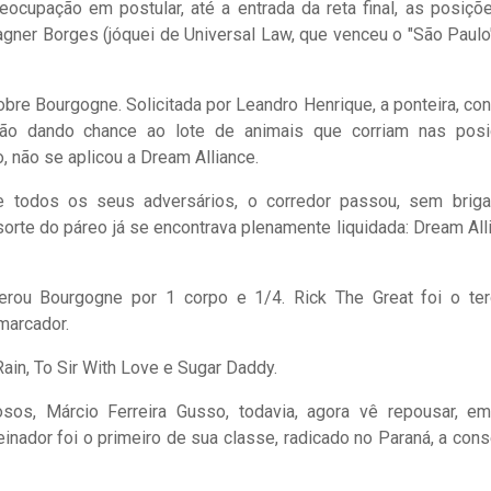
ocupação em postular, até a entrada da reta final, as posiçõ
Vagner Borges (jóquei de Universal Law, que venceu o "São Paulo
bre Bourgogne. Solicitada por Leandro Henrique, a ponteira, con
- não dando chance ao lote de animais que corriam nas pos
 não se aplicou a Dream Alliance.
e todos os seus adversários, o corredor passou, sem briga
orte do páreo já se encontrava plenamente liquidada: Dream All
erou Bourgogne por 1 corpo e 1/4. Rick The Great foi o ter
marcador.
Rain, To Sir With Love e Sugar Daddy.
osos, Márcio Ferreira Gusso, todavia, agora vê repousar, e
treinador foi o primeiro de sua classe, radicado no Paraná, a cons