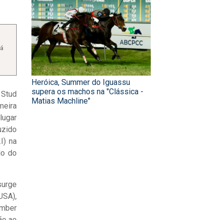
rá
Heróica, Summer do Iguassu
supera os machos na "Clássica -
 Stud
Matias Machline"
meira
lugar
uzido
I) na
lo do
surge
USA),
omber
ão ao