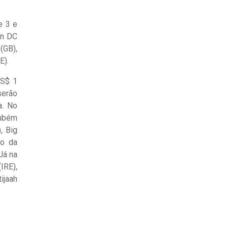
e 3 e
on DC
(GB),
E).
US$ 1
serão
a. No
ambém
, Big
ho da
Já na
IRE),
ijaah