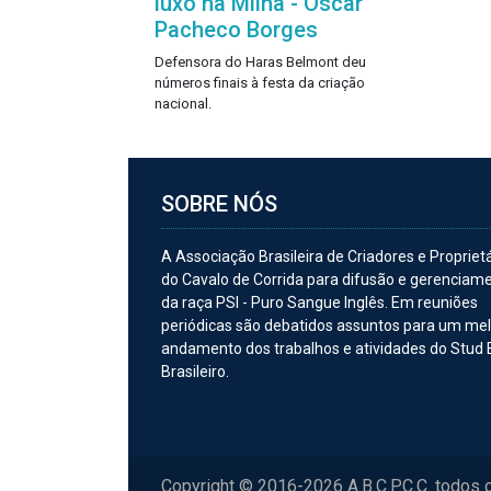
luxo na Milha - Oscar
Pacheco Borges
Defensora do Haras Belmont deu
números finais à festa da criação
nacional.
SOBRE NÓS
A Associação Brasileira de Criadores e Propriet
do Cavalo de Corrida para difusão e gerenciam
da raça PSI - Puro Sangue Inglês. Em reuniões
periódicas são debatidos assuntos para um me
andamento dos trabalhos e atividades do Stud
Brasileiro.
Copyright © 2016-2026 A.B.C.P.C.C. todos 