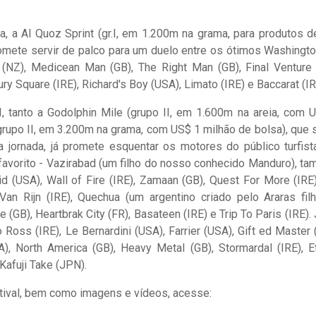
, a Al Quoz Sprint (gr.I, em 1.200m na grama, para produtos d
omete servir de palco para um duelo entre os ótimos Washingt
s (NZ), Medicean Man (GB), The Right Man (GB), Final Venture 
ury Square (IRE), Richard's Boy (USA), Limato (IRE) e Baccarat (IR
, tanto a Godolphin Mile (grupo II, em 1.600m na areia, com 
grupo II, em 3.200m na grama, com US$ 1 milhão de bolsa), que 
 jornada, já promete esquentar os motores do público turfist
 favorito - Vazirabad (um filho do nosso conhecido Manduro), t
 (USA), Wall of Fire (IRE), Zamaan (GB), Quest For More (IRE)
Van Rijn (IRE), Quechua (um argentino criado pelo Araras fil
 (GB), Heartbrak City (FR), Basateen (IRE) e Trip To Paris (IRE). 
 Ross (IRE), Le Bernardini (USA), Farrier (USA), Gift ed Master (
 North America (GB), Heavy Metal (GB), Stormardal (IRE), Et
 Kafuji Take (JPN).
stival, bem como imagens e vídeos, acesse: