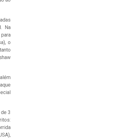
uadas
l. Na
 para
a), o
tanto
nshaw
 além
raque
ecial
 de 3
itos:
rrida
USA),