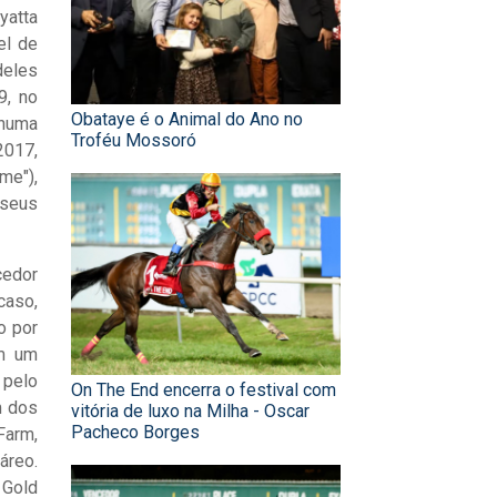
yatta
el de
deles
9, no
Obataye é o Animal do Ano no
 numa
Troféu Mossoró
2017,
me"),
 seus
cedor
caso,
o por
om um
 pelo
On The End encerra o festival com
m dos
vitória de luxo na Milha - Oscar
Pacheco Borges
Farm,
áreo.
 Gold