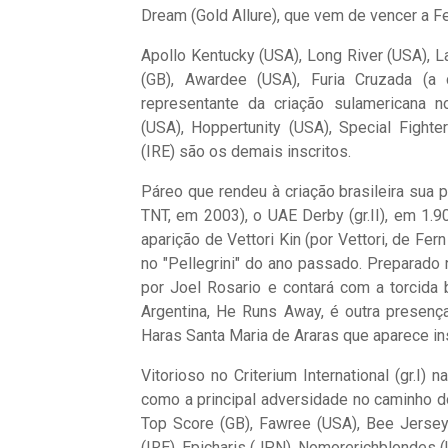
Dream (Gold Allure), que vem de vencer a Feb
Apollo Kentucky (USA), Long River (USA), 
(GB), Awardee (USA), Furia Cruzada (a 
representante da criação sulamericana no
(USA), Hoppertunity (USA), Special Fighte
(IRE) são os demais inscritos.
Páreo que rendeu à criação brasileira sua p
TNT, em 2003), o UAE Derby (gr.II), em 1.9
aparição de Vettori Kin (por Vettori, de Fe
no "Pellegrini" do ano passado. Preparado
por Joel Rosario e contará com a torcida b
Argentina, He Runs Away, é outra presença
Haras Santa Maria de Araras que aparece in
Vitorioso no Criterium International (gr.I)
como a principal adversidade no caminho do
Top Score (GB), Fawree (USA), Bee Jersey 
(IRE), Epicharis (JPN), Nomorerichblondes