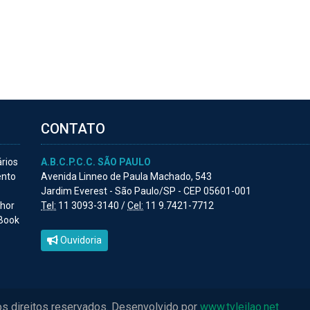
CONTATO
ários
A.B.C.P.C.C. SÃO PAULO
ento
Avenida Linneo de Paula Machado, 543
Jardim Everest - São Paulo/SP - CEP 05601-001
lhor
Tel:
11 3093-3140 /
Cel:
11 9.7421-7712
 Book
Ouvidoria
os direitos reservados. Desenvolvido por
www.tvleilao.net