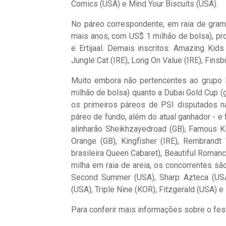
Comics (USA) e Mind Your Biscuits (USA).
No páreo correspondente, em raia de grama
mais anos, com US$ 1 milhão de bolsa), pr
e Ertijaal. Demais inscritos: Amazing Kid
Jungle Cat (IRE), Long On Value (IRE), Finsb
Muito embora não pertencentes ao grupo I
milhão de bolsa) quanto a Dubai Gold Cup (
os primeiros páreos de PSI disputados na
páreo de fundo, além do atual ganhador - e
alinharão Sheikhzayedroad (GB), Famous Kid
Orange (GB), Kingfisher (IRE), Rembrandt 
brasileira Queen Cabaret), Beautiful Romance
milha em raia de areia, os concorrentes são
Second Summer (USA), Sharp Azteca (USA),
(USA), Triple Nine (KOR), Fitzgerald (USA) e
Para conferir mais informações sobre o fe