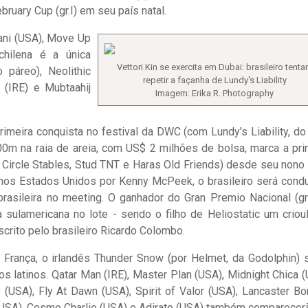
ruary Cup (gr.I) em seu país natal.
Lani (USA), Move Up
chilena é a única
Vettori Kin se exercita em Dubai: brasileiro tenta
 páreo), Neolithic
repetir a façanha de Lundy's Liability
r (IRE) e Mubtaahij
Imagem: Erika R. Photography
rimeira conquista no festival da DWC (com Lundy's Liability, do
00m na raia de areia, com US$ 2 milhões de bolsa, marca a pri
rn Circle Stables, Stud TNT e Haras Old Friends) desde seu nono 
 nos Estados Unidos por Kenny McPeek, o brasileiro será cond
rasileira no meeting. O ganhador do Gran Premio Nacional (gr.
 sulamericana no lote - sendo o filho de Heliostatic um criou
scrito pelo brasileiro Ricardo Colombo.
 na França, o irlandês Thunder Snow (por Helmet, da Godolphin) 
s latinos. Qatar Man (IRE), Master Plan (USA), Midnight Chica (
(USA), Fly At Dawn (USA), Spirit of Valor (USA), Lancaster B
 (USA), Cosmo Charlie (USA) e Adirato (USA) também comparecer