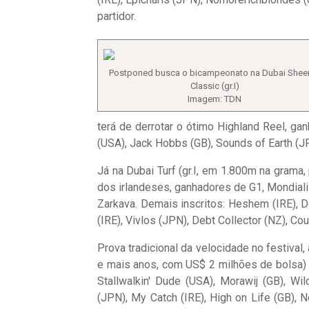
partidor.
Postponed busca o bicampeonato na Dubai She
Classic (gr.I)
Imagem: TDN
terá de derrotar o ótimo Highland Reel, gan
(USA), Jack Hobbs (GB), Sounds of Earth (J
Já na Dubai Turf (gr.I, em 1.800m na grama
dos irlandeses, ganhadores de G1, Mondiali
Zarkava. Demais inscritos: Heshem (IRE), De
(IRE), Vivlos (JPN), Debt Collector (NZ), Co
Prova tradicional da velocidade no festival
e mais anos, com US$ 2 milhões de bolsa) é
Stallwalkin' Dude (USA), Morawij (GB), W
(JPN), My Catch (IRE), High on Life (GB), 