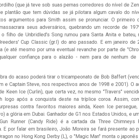
tordilho (que já teve sob suas pernas corredores do nível de Zen
e plantão que tem dúvidas se já pilotara algum cavalo do nív
itos argumentos para Smith assim se pronunciar. O primeiro 
massacrara seus adversários, quebrando um recorde de 197
, o filho de Unbridled's Song rumou para Santa Anita e bateu,
Breeders' Cup Classic (gr.I) do ano passado. E em janeiro de 
a (e até mesmo por uma eventual revanche por parte de "Chro
 qualquer confiança para o alazão - nem para de nenhum de
bra do acaso poderá tirar o tricampeonato de Bob Baffert (ven
rm e Captain Steve, nos respectivos anos de 1998 e 2001). O a
e Keen Ice (Curlin), que certa vez, no mesmo "Travers" vencid
ah logo após a conquista deste na tríplice coroa. Assim, c
rpresas contra favoritos maiores ainda, Keen Ice persegue,
o) a glória em Dubai. Ganhador de G1 nos Estados Unidos, e u
Gun Runner (Candy Ride) é a cartada da Three Chimneys 
. E por falar em brasileiro, João Moreira se fará presente ao p
ragon no Hong Kong Derby (L), o "Magic Man" monta o japonês