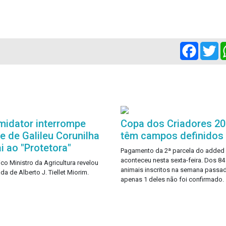
Facebo
Tw
imidator interrompe
Copa dos Criadores 2
ie de Galileu Corunilha
têm campos definidos
ai ao "Protetora"
Pagamento da 2ª parcela do added
aconteceu nesta sexta-feira. Dos 84
ico Ministro da Agricultura revelou
animais inscritos na semana passad
da de Alberto J. Tiellet Miorim.
apenas 1 deles não foi confirmado.