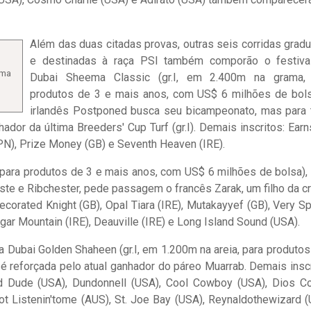
Além das duas citadas provas, outras seis corridas grad
e destinadas à raça PSI também comporão o festiva
ema
Dubai Sheema Classic (gr.I, em 2.400m na grama,
produtos de 3 e mais anos, com US$ 6 milhões de bols
irlandês Postponed busca seu bicampeonato, mas para 
hador da última Breeders' Cup Turf (gr.I). Demais inscritos: Ear
PN), Prize Money (GB) e Seventh Heaven (IRE).
, para produtos de 3 e mais anos, com US$ 6 milhões de bolsa),
ste e Ribchester, pede passagem o francês Zarak, um filho da c
corated Knight (GB), Opal Tiara (IRE), Mutakayyef (GB), Very Sp
ugar Mountain (IRE), Deauville (IRE) e Long Island Sound (USA).
, a Dubai Golden Shaheen (gr.I, em 1.200m na areia, para produtos
 reforçada pelo atual ganhador do páreo Muarrab. Demais inscr
ild Dude (USA), Dundonnell (USA), Cool Cowboy (USA), Dios Co
Not Listenin'tome (AUS), St. Joe Bay (USA), Reynaldothewizard (