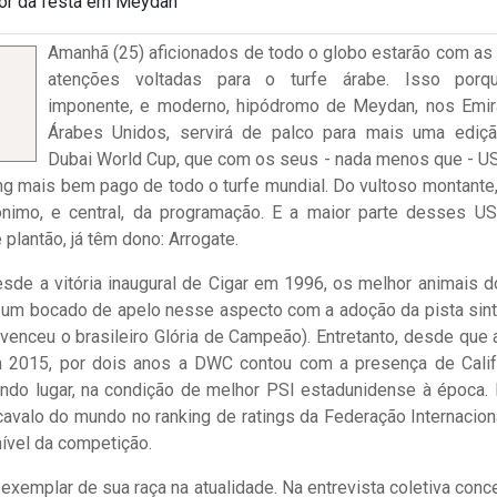
mor da festa em Meydan
Amanhã (25) aficionados de todo o globo estarão com as
atenções voltadas para o turfe árabe. Isso porq
imponente, e moderno, hipódromo de Meydan, nos Emi
Árabes Unidos, servirá de palco para mais uma ediç
Dubai World Cup, que com os seus - nada menos que - U
g mais bem pago de todo o turfe mundial. Do vultoso montante
imo, e central, da programação. E a maior parte desses U
plantão, já têm dono: Arrogate.
esde a vitória inaugural de Cigar em 1996, os melhor animais 
 um bocado de apelo nesse aspecto com a adoção da pista sint
venceu o brasileiro Glória de Campeão). Entretanto, desde que a
em 2015, por dois anos a DWC contou com a presença de Calif
ndo lugar, na condição de melhor PSI estadunidense à época.
cavalo do mundo no ranking de ratings da Federação Internacion
nível da competição.
 exemplar de sua raça na atualidade. Na entrevista coletiva conc