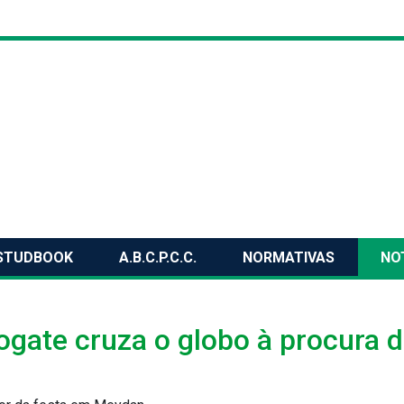
STUDBOOK
A.B.C.P.C.C.
NORMATIVAS
NO
ogate cruza o globo à procura 