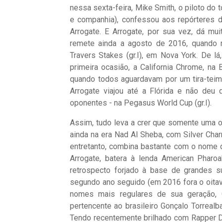
nessa sexta-feira, Mike Smith, o piloto do 
e companhia), confessou aos repórteres d
Arrogate. E Arrogate, por sua vez, dá mu
remete ainda a agosto de 2016, quando 
Travers Stakes (gr.I), em Nova York. De lá
primeira ocasião, a California Chrome, na 
quando todos aguardavam por um tira-teim
Arrogate viajou até a Flórida e não deu
oponentes - na Pegasus World Cup (gr.I).
Assim, tudo leva a crer que somente uma o
ainda na era Nad Al Sheba, com Silver Cha
entretanto, combina bastante com o nome d
Arrogate, batera à lenda American Pharo
retrospecto forjado à base de grandes su
segundo ano seguido (em 2016 fora o oitav
nomes mais regulares de sua geração, 
pertencente ao brasileiro Gonçalo Torrealba
Tendo recentemente brilhado com Rapper D