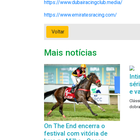
https://www.dubairacingclub.media/
https://www.emiratesracing.com/
Voltar
Mais notícias
Int
sér
e v
Cláss
dobra
On The End encerra o
festival com vitória de