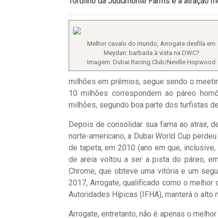
Tordilho da Juddmonte Farms é a atração 
Melhor cavalo do mundo, Arrogate desfila em
Meydan: barbada à vista na DWC?
Imagem: Dubai Racing Club/Neville Hopwood
milhões em prêmios, segue sendo o meetin
10 milhões correspondem ao páreo homôn
milhões, segundo boa parte dos turfistas de 
Depois de consolidar sua fama ao atrair, d
norte-americano, a Dubai World Cup perdeu
de tapeta, em 2010 (ano em que, inclusive, 
de areia voltou a ser a pista do páreo, 
Chrome, que obteve uma vitória e um segu
2017, Arrogate, qualificado como o melhor 
Autoridades Hípicas (IFHA), manterá o alto 
Arrogate, entretanto, não é apenas o melhor