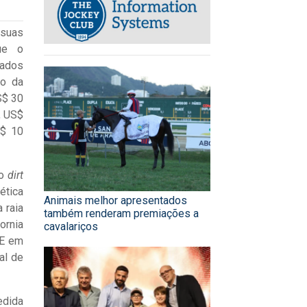
 suas
ue o
rados
ão da
S$ 30
, US$
S$ 10
do
dirt
ética
Animais melhor apresentados
 raia
também renderam premiações a
ornia
cavalariços
 E em
al de
edida