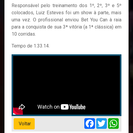
Responsável pelo treinamento dos 1º, 2º, 3º e 5º
colocados, Luiz Esteves foi um show à parte, mais
uma vez. O profissional enviou Bet You Can à raia
para a conquista de sua 3ª vitória (a 1ª clássica) em
10 corridas.
Tempo de 1:33.14.
Facebook
Twitter
Whats
Voltar