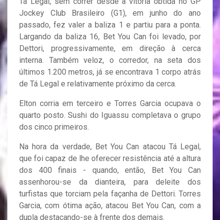
Tá Legal, sem correr desde a vitória obtida no GP
Jockey Club Brasileiro (G1), em junho do ano
passado, fez valer a baliza 1 e partiu para a ponta.
Largando da baliza 16, Bet You Can foi levado, por
Dettori, progressivamente, em direção à cerca
interna. Também veloz, o corredor, na seta dos
últimos 1.200 metros, já se encontrava 1 corpo atrás
de Tá Legal e relativamente próximo da cerca.
Elton corria em terceiro e Torres Garcia ocupava o
quarto posto. Sushi do Iguassu completava o grupo
dos cinco primeiros.
Na hora da verdade, Bet You Can atacou Tá Legal,
que foi capaz de lhe oferecer resistência até a altura
dos 400 finais - quando, então, Bet You Can
assenhorou-se da dianteira, para deleite dos
turfistas que torciam pela façanha de Dettori. Torres
Garcia, com ótima ação, atacou Bet You Can, com a
dupla destacando-se à frente dos demais.