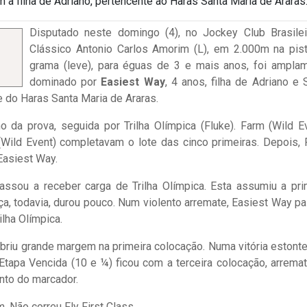
m a filha de Adriano, pertencente ao Haras Santa Maria de Araras
Disputado neste domingo (4), no Jockey Club Brasilei
Clássico Antonio Carlos Amorim (L), em 2.000m na pis
grama (leve), para éguas de 3 e mais anos, foi ampla
dominado por
Easiest Way
, 4 anos, filha de Adriano e 
e do Haras Santa Maria de Araras.
 da prova, seguida por Trilha Olímpica (Fluke). Farm (Wild Ev
Wild Event) completavam o lote das cinco primeiras. Depois, 
Easiest Way.
ssou a receber carga de Trilha Olímpica. Esta assumiu a pri
ça, todavia, durou pouco. Num violento arremate, Easiest Way p
ilha Olímpica.
briu grande margem na primeira colocação. Numa vitória estonte
 Etapa Vencida (10 e ¼) ficou com a terceira colocação, arrema
nto do marcador.
. Não correu Fly First Class.