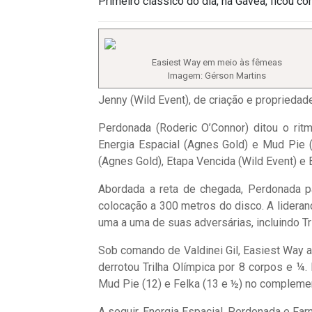
Primeiro clássico do dia, na Gávea, ficou co
Easiest Way em meio às fêmeas
Imagem: Gérson Martins
Jenny (Wild Event), de criação e propriedad
Perdonada (Roderic O’Connor) ditou o ritmo
Energia Espacial (Agnes Gold) e Mud Pie (
(Agnes Gold), Etapa Vencida (Wild Event) e 
Abordada a reta de chegada, Perdonada pa
colocação a 300 metros do disco. A lideran
uma a uma de suas adversárias, incluindo Tr
Sob comando de Valdinei Gil, Easiest Way a
derrotou Trilha Olímpica por 8 corpos e ¼.
Mud Pie (12) e Felka (13 e ½) no compleme
A seguir, Energia Espacial, Perdonada e Farm