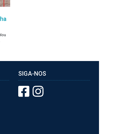
lha
elou
.
SIGA-NOS