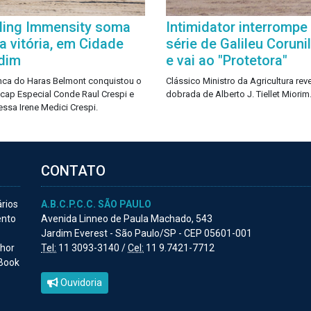
ling Immensity soma
Intimidator interrompe
a vitória, em Cidade
série de Galileu Coruni
dim
e vai ao "Protetora"
nca do Haras Belmont conquistou o
Clássico Ministro da Agricultura rev
cap Especial Conde Raul Crespi e
dobrada de Alberto J. Tiellet Miorim
ssa Irene Medici Crespi.
CONTATO
ários
A.B.C.P.C.C. SÃO PAULO
ento
Avenida Linneo de Paula Machado, 543
Jardim Everest - São Paulo/SP - CEP 05601-001
lhor
Tel:
11 3093-3140 /
Cel:
11 9.7421-7712
 Book
Ouvidoria