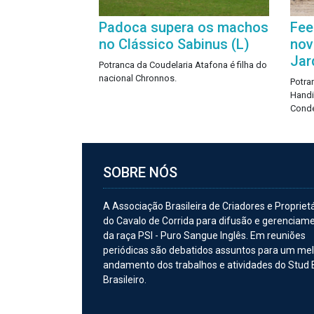
Padoca supera os machos
Fee
no Clássico Sabinus (L)
nov
Jar
Potranca da Coudelaria Atafona é filha do
nacional Chronnos.
Potra
Handi
Conde
SOBRE NÓS
A Associação Brasileira de Criadores e Propriet
do Cavalo de Corrida para difusão e gerenciam
da raça PSI - Puro Sangue Inglês. Em reuniões
periódicas são debatidos assuntos para um me
andamento dos trabalhos e atividades do Stud
Brasileiro.