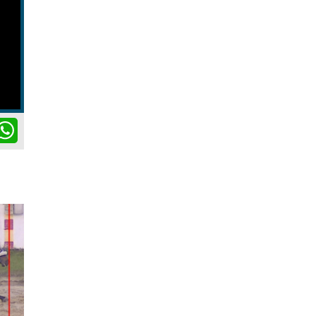
ok
itter
WhatsApp