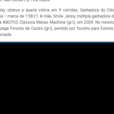
 Way obteve a quarta vitória em 9 corridas. Ganhadora do Clá
tima – marca de 1:58.21. A mãe, Smile Jenny, múltipla ganhadora d
pa ABCPCC Clássica Matias Machline (gr.I), em 2009. No mesm
zaga Peixoto de Castro (gr.I), perdido por focinho para Estrela 
oroada.