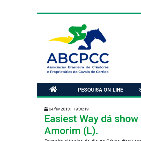
PESQUISA ON-LINE
04 fev 2018 |
19:36:19
Easiest Way dá show 
Amorim (L).