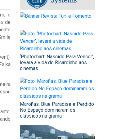
.
ro, o
ta de
mente
Smile
‘Photochart: Nascido Para Vencer’,
ent),
levará a vida de Ricardinho aos
Felka
cinemas
meira
assou
Maroñas: Blue Paradise e Perdido
No Espaço dominaram os
ante,
clássicos na grama
tando