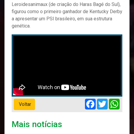
Leroidesanimaux (de criação do Haras Bagé do Sul),
figurou como o primeiro ganhador de Kentucky Derby
a apresentar um PSI brasileiro, em sua estrutura
genética.
Facebook
Twitter
Whats
Voltar
Mais notícias