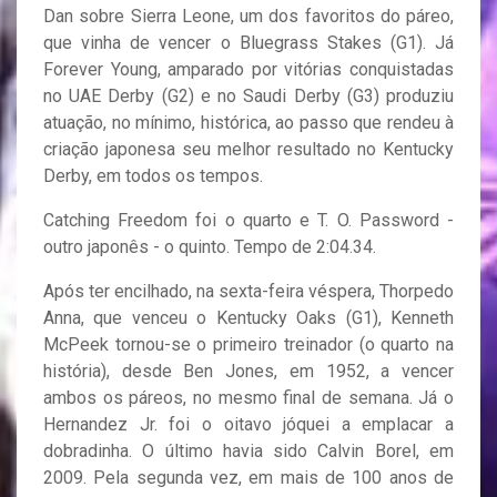
Dan sobre Sierra Leone, um dos favoritos do páreo,
que vinha de vencer o Bluegrass Stakes (G1). Já
Forever Young, amparado por vitórias conquistadas
no UAE Derby (G2) e no Saudi Derby (G3) produziu
atuação, no mínimo, histórica, ao passo que rendeu à
criação japonesa seu melhor resultado no Kentucky
Derby, em todos os tempos.
Catching Freedom foi o quarto e T. O. Password -
outro japonês - o quinto. Tempo de 2:04.34.
Após ter encilhado, na sexta-feira véspera, Thorpedo
Anna, que venceu o Kentucky Oaks (G1), Kenneth
McPeek tornou-se o primeiro treinador (o quarto na
história), desde Ben Jones, em 1952, a vencer
ambos os páreos, no mesmo final de semana. Já o
Hernandez Jr. foi o oitavo jóquei a emplacar a
dobradinha. O último havia sido Calvin Borel, em
2009. Pela segunda vez, em mais de 100 anos de