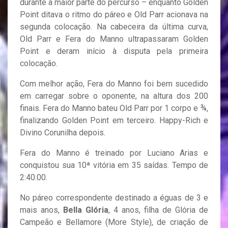
durante a maior parte do percurso – enquanto Golden
Point ditava o ritmo do páreo e Old Parr acionava na
segunda colocação. Na cabeceira da última curva,
Old Parr e Fera do Manno ultrapassaram Golden
Point e deram início à disputa pela primeira
colocação.
Com melhor ação, Fera do Manno foi bem sucedido
em carregar sobre o oponente, na altura dos 200
finais. Fera do Manno bateu Old Parr por 1 corpo e ¾,
finalizando Golden Point em terceiro. Happy-Rich e
Divino Corunilha depois.
Fera do Manno é treinado por Luciano Arias e
conquistou sua 10ª vitória em 35 saídas. Tempo de
2:40.00.
No páreo correspondente destinado a éguas de 3 e
mais anos,
Bella Glória
, 4 anos, filha de Glória de
Campeão e Bellamore (More Style), de criação de