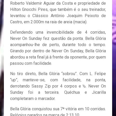
Roberto Valdemir Aguiar da Costa e propriedade de
Hilton Gnocchi Pires, que também é o seu treinador,
levantou o Clássico Antônio Joaquim Peixoto de
Castro, em 2.000m na raia de areia (macia).
Defendendo uma invencibilidade de 4 corridas,
Never On Sunday fez questão da ponta. Bella Glória
acompanhou-lhe de perto, durante todo o tempo.
Girando por dentro de Never On Sunday, Bella Glória
abordou a reta final já à frente da oponente, por quem
passou com facilidade.
No tiro direto, Bella Glória “sobrou”. Com L. Felipe
“up”, manteve-se, com facilidade, na ponta,
derrotando Sassy Zip por 4 corpos e ½. Never On
Sunday foi a terceira. Quéchua e Jicarilla
completaram o marcador.
Bella Glória conquistou sua 7ª vitória em 10 corridas.
Relógios parados na marca de 2:13.10.