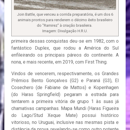
Join Battle, que venceu a corrida preparatória, é um dos 6
animais prontos para renderem o décimo êxito brasileiro
do "Ramirez" à criação brasileira.
Imagem: Divulgação H.R.U.
primeira dessas conquistas deu-se em 1982, com o
fantástico Duplex, que rodou a América do Sul
enfileirando os principais páreos do continente. A
nona, e mais recente, em 2019, com First Thing.
Vindos de vencerem, respectivamente, os Grandes
Prêmios Bento Gonçalves (G2) e Paraná (G3), El
Cosechero (de Fabiane de Mattos) e Kopenhagen
(do Haras Springfield) pegaram a estrada para
tentarem a primeira vitória de grupo 1 às suas já
chamativas campanhas. Mapa Mundi (Haras Figueira
do Lago/Stud Xeque Mate) possui histórico
vitorioso, no Uruguai, inclusive nas mesmas pista e
distância da prova, revelando-se como outro potente