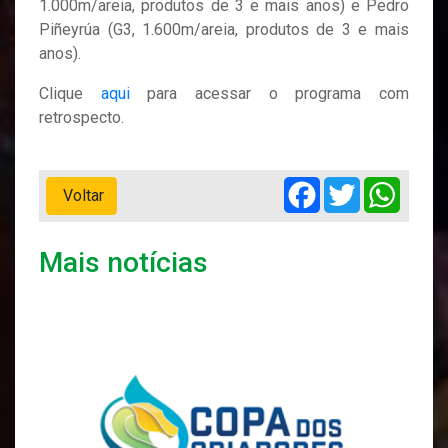
1.000m/areia, produtos de 3 e mais anos) e Pedro
Piñeyrúa (G3, 1.600m/areia, produtos de 3 e mais
anos).
Clique
aqui
para acessar o programa com
retrospecto.
Facebook
Twitter
Whats
Voltar
Mais notícias