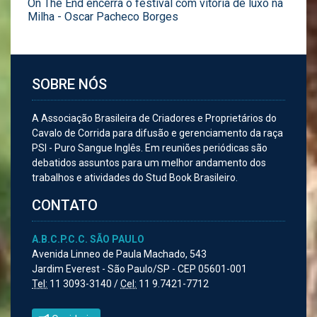
On The End encerra o festival com vitória de luxo na
Milha - Oscar Pacheco Borges
SOBRE NÓS
A Associação Brasileira de Criadores e Proprietários do
Cavalo de Corrida para difusão e gerenciamento da raça
PSI - Puro Sangue Inglês. Em reuniões periódicas são
debatidos assuntos para um melhor andamento dos
trabalhos e atividades do Stud Book Brasileiro.
CONTATO
A.B.C.P.C.C. SÃO PAULO
Avenida Linneo de Paula Machado, 543
Jardim Everest - São Paulo/SP - CEP 05601-001
Tel:
11 3093-3140 /
Cel:
11 9.7421-7712