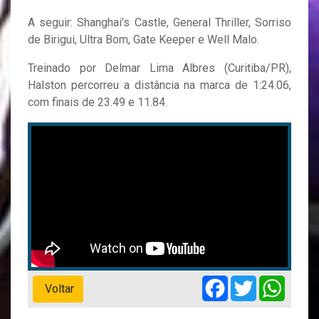
A seguir: Shanghai’s Castle, General Thriller, Sorriso
de Birigui, Ultra Bom, Gate Keeper e Well Malo.
Treinado por Delmar Lima Albres (Curitiba/PR),
Halston percorreu a distância na marca de 1:24.06,
com finais de 23.49 e 11.84.
Facebook
Twitter
Whats
Voltar