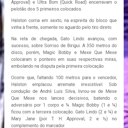
Approval) e Ultra Bom (Quick Road) encerravam o
pelotão dos 5 primeiros colocados.
Halston corria em sexto, na espreita do bloco que
vinha à frente, somente no aguardo pelo tiro direto.
Na reta de chegada, Gato Lindo avançou, com
sucesso, sobre Sorriso de Birigui. A 350 metros do
disco, porém, Magic Bobby e Mexe Que Mexe
colocaram o ponteiro em suas respectivas miras,
embolando na disputa pela primeira colocação.
Ocorre que, faltando 100 metros para o vencedor,
Halston emplacou arremate irresistível. Sob
condução de André Luis Silva, livrou-se de Mexe
Que Mexe nos lances decisivos, batendo o
adversário por 1 corpo e ¼. Magic Bobby (1 e ¼)
ficou com a terceira colocação. Gato Lindo (2 e ¼) e
Mary Jane (por T. H. Approval, 2 e ½) no
complemento do marcador.