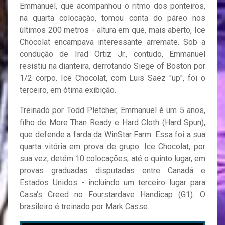
Emmanuel, que acompanhou o ritmo dos ponteiros,
na quarta colocação, tomou conta do páreo nos
últimos 200 metros - altura em que, mais aberto, Ice
Chocolat encampava interessante arremate. Sob a
condução de Irad Ortiz Jr., contudo, Emmanuel
resistiu na dianteira, derrotando Siege of Boston por
1/2 corpo. Ice Chocolat, com Luis Saez "up", foi o
terceiro, em ótima exibição.
Treinado por Todd Pletcher, Emmanuel é um 5 anos,
filho de More Than Ready e Hard Cloth (Hard Spun),
que defende a farda da WinStar Farm. Essa foi a sua
quarta vitória em prova de grupo. Ice Chocolat, por
sua vez, detém 10 colocações, até o quinto lugar, em
provas graduadas disputadas entre Canadá e
Estados Unidos - incluindo um terceiro lugar para
Casa's Creed no Fourstardave Handicap (G1). O
brasileiro é treinado por Mark Casse.