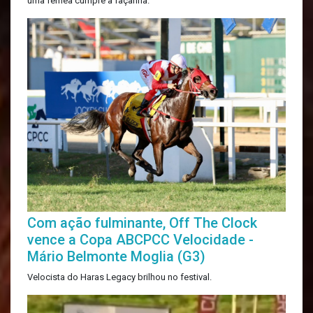
uma fêmea cumpre a façanha.
Com ação fulminante, Off The Clock
vence a Copa ABCPCC Velocidade -
Mário Belmonte Moglia (G3)
Velocista do Haras Legacy brilhou no festival.