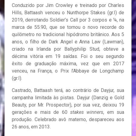
Conduzido por Jim Crowley e treinado por Charles
Hills, Battaash venceu o Nunthorpe Stakes (gr.I) de
2019, derrotando Soldier’s Call por 3 corpos e ¼, na
marca de 55.90, que se tornou o novo recorde do
quilômetro no tradicional hipódromo britânico. Aos 5
anos, o filho de Dark Angel e Anna Law (Lawman),
criado na Irlanda por Ballyphilip Stud, obteve a
décima vitória em 19 saídas. Foi o seu segundo
êxito de graduação máxima, vez que em 2017
venceu, na França, o Prix l’Abbaye de Longchamp
(gr.I).
Castrado, Battaash terá, ao contrário de Dayjur, sua
campanha limitada às pistas. Dayjur (Danzig e Gold
Beauty, por Mr. Prospector), por sua vez, deixou 19
gerações e mais de 60
stakes winners
, em sua
produção. Celebrado avô materno, despareceu aos
26 anos, em 2013.