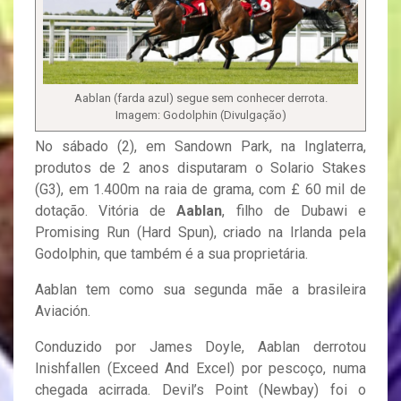
Aablan (farda azul) segue sem conhecer derrota.
Imagem: Godolphin (Divulgação)
No sábado (2), em Sandown Park, na Inglaterra,
produtos de 2 anos disputaram o Solario Stakes
(G3), em 1.400m na raia de grama, com £ 60 mil de
dotação. Vitória de
Aablan
, filho de Dubawi e
Promising Run (Hard Spun), criado na Irlanda pela
Godolphin, que também é a sua proprietária.
Aablan tem como sua segunda mãe a brasileira
Aviación.
Conduzido por James Doyle, Aablan derrotou
Inishfallen (Exceed And Excel) por pescoço, numa
chegada acirrada. Devil’s Point (Newbay) foi o