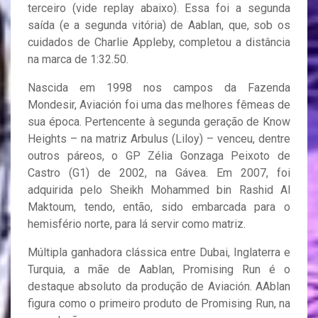
terceiro (vide replay abaixo). Essa foi a segunda
saída (e a segunda vitória) de Aablan, que, sob os
cuidados de Charlie Appleby, completou a distância
na marca de 1:32.50.
Nascida em 1998 nos campos da Fazenda
Mondesir, Aviación foi uma das melhores fêmeas de
sua época. Pertencente à segunda geração de Know
Heights – na matriz Arbulus (Liloy) – venceu, dentre
outros páreos, o GP Zélia Gonzaga Peixoto de
Castro (G1) de 2002, na Gávea. Em 2007, foi
adquirida pelo Sheikh Mohammed bin Rashid Al
Maktoum, tendo, então, sido embarcada para o
hemisfério norte, para lá servir como matriz.
Múltipla ganhadora clássica entre Dubai, Inglaterra e
Turquia, a mãe de Aablan, Promising Run é o
destaque absoluto da produção de Aviación. AAblan
figura como o primeiro produto de Promising Run, na