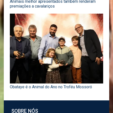
Animais melhor apresentados também renderam
premiações a cavalariços
Obataye é o Animal do Ano no Troféu Mossoró
SOBRE NÓS