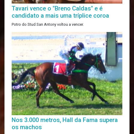
Tavari vence o "Breno Caldas" e é
candidato a mais uma tríplice coroa
Potro do Stud San Antony voltou a vencer.
Nos 3.000 metros, Hall da Fama supera
os machos