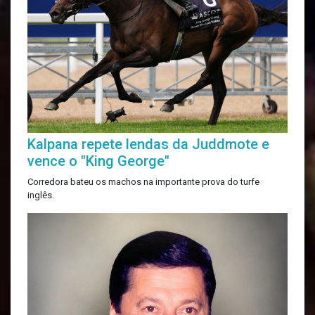
Kalpana repete lendas da Juddmote e
vence o "King George"
Corredora bateu os machos na importante prova do turfe
inglês.