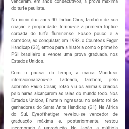
venceram, em anos consecutivos, a prova máxima
do turfe paulista.
No início dos anos 90, Indian Chris, também de sua
criação e propriedade, tornou-se a primeira tríplice
coroada do turfe fluminense. Fosse pouco e a
corredora, ao conquistar, em 1992, o Countess Fager
Handicap (G3), entrou para a história como o primeiro
PSI brasileiro a vencer uma prova graduada, nos
Estados Unidos.
Com o passar do tempo, a marca Mondesir
internacionalizou-se. Ladeado, também, pelo
sobrinho Paulo César, Totão viu os animais criados
pelo haras alcançarem as raias do mundo todo. Nos
Estados Unidos, Einstein ingressou no seleto rol de
ganhadores do Santa Anita Handicap (G1). Na África
do Sul, Eyeofthetiger revelou-se vencedor de
graduação máxima e, posteriormente, restou
incorporado à reprodução. No Japão, a múltipla