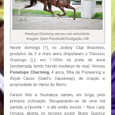
Penelope Charming venceu com autoridade.
Imagem: Sylvio Rondinelli/Divulgação JCB
Neste domingo (1), no Jockey Club Brasileiro,
produtos de 3 e mais anos disputaram o Clássico
Orsenigo (L), em 1.100m na pista de areia
(encharcada, tendo havido mudança de raia). Venceu
Penelope Charming
, 4 anos, filha de Pioneering e
Royal Cause (Giant’s Causeway), de criação e
propriedade do Haras do Morro.
Faraoh Nilo e Hushabye saíram, em briga, pela
primeira colocação. Recuperando-se de uma má
partida, a favorita – e até então invicta – Nice Lady
forçava, aberta, no terceiro posto. Bruno Queiroz