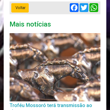
Facebook
Twitter
Whats
Voltar
Mais notícias
Troféu Mossoró terá transmissão ao