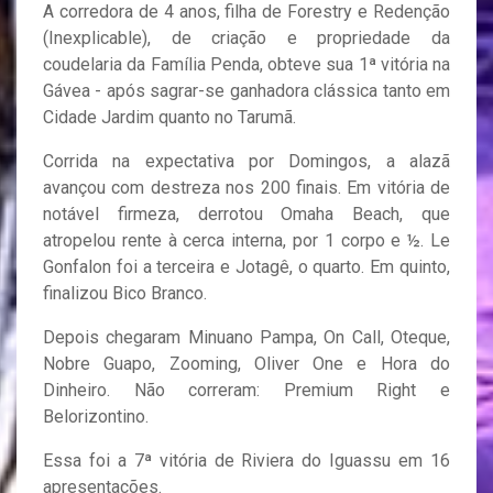
A corredora de 4 anos, filha de Forestry e Redenção
(Inexplicable), de criação e propriedade da
coudelaria da Família Penda, obteve sua 1ª vitória na
Gávea - após sagrar-se ganhadora clássica tanto em
Cidade Jardim quanto no Tarumã.
Corrida na expectativa por Domingos, a alazã
avançou com destreza nos 200 finais. Em vitória de
notável firmeza, derrotou Omaha Beach, que
atropelou rente à cerca interna, por 1 corpo e ½. Le
Gonfalon foi a terceira e Jotagê, o quarto. Em quinto,
finalizou Bico Branco.
Depois chegaram Minuano Pampa, On Call, Oteque,
Nobre Guapo, Zooming, Oliver One e Hora do
Dinheiro. Não correram: Premium Right e
Belorizontino.
Essa foi a 7ª vitória de Riviera do Iguassu em 16
apresentações.