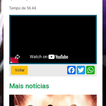
Tempo de 56.44.
Facebook
Twitter
Whats
Voltar
Mais notícias