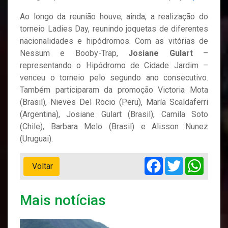
Ao longo da reunião houve, ainda, a realização do
torneio Ladies Day, reunindo joquetas de diferentes
nacionalidades e hipódromos. Com as vitórias de
Nessum e Booby-Trap,
Josiane Gulart
–
representando o Hipódromo de Cidade Jardim –
venceu o torneio pelo segundo ano consecutivo.
Também participaram da promoção Victoria Mota
(Brasil), Nieves Del Rocio (Peru), María Scaldaferri
(Argentina), Josiane Gulart (Brasil), Camila Soto
(Chile), Barbara Melo (Brasil) e Alisson Nunez
(Uruguai).
Facebook
Twitter
Whats
Voltar
Mais notícias