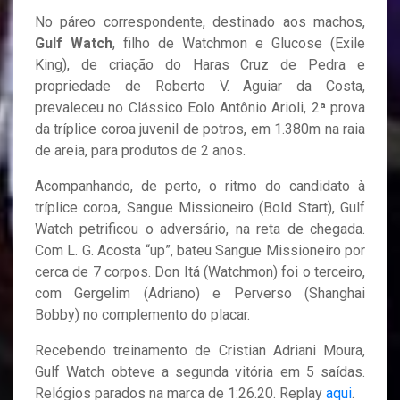
No páreo correspondente, destinado aos machos,
Gulf Watch
, filho de Watchmon e Glucose (Exile
King), de criação do Haras Cruz de Pedra e
propriedade de Roberto V. Aguiar da Costa,
prevaleceu no Clássico Eolo Antônio Arioli, 2ª prova
da tríplice coroa juvenil de potros, em 1.380m na raia
de areia, para produtos de 2 anos.
Acompanhando, de perto, o ritmo do candidato à
tríplice coroa, Sangue Missioneiro (Bold Start), Gulf
Watch petrificou o adversário, na reta de chegada.
Com L. G. Acosta “up”, bateu Sangue Missioneiro por
cerca de 7 corpos. Don Itá (Watchmon) foi o terceiro,
com Gergelim (Adriano) e Perverso (Shanghai
Bobby) no complemento do placar.
Recebendo treinamento de Cristian Adriani Moura,
Gulf Watch obteve a segunda vitória em 5 saídas.
Relógios parados na marca de 1:26.20. Replay
aqui
.