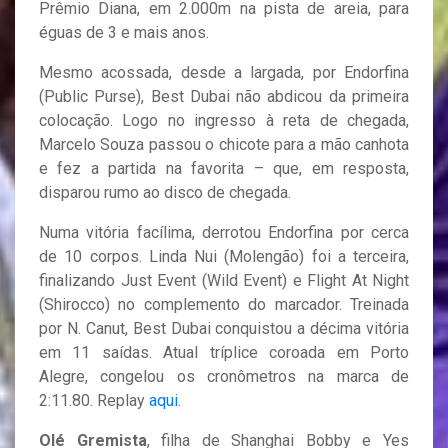
Prêmio Diana, em 2.000m na pista de areia, para
éguas de 3 e mais anos.
Mesmo acossada, desde a largada, por Endorfina
(Public Purse), Best Dubai não abdicou da primeira
colocação. Logo no ingresso à reta de chegada,
Marcelo Souza passou o chicote para a mão canhota
e fez a partida na favorita – que, em resposta,
disparou rumo ao disco de chegada.
Numa vitória facílima, derrotou Endorfina por cerca
de 10 corpos. Linda Nui (Molengão) foi a terceira,
finalizando Just Event (Wild Event) e Flight At Night
(Shirocco) no complemento do marcador. Treinada
por N. Canut, Best Dubai conquistou a décima vitória
em 11 saídas. Atual tríplice coroada em Porto
Alegre, congelou os cronômetros na marca de
2:11.80. Replay
aqui
.
Olé Gremista
, filha de Shanghai Bobby e Yes