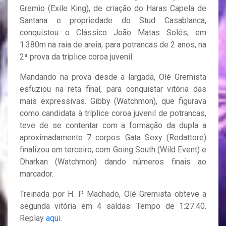
Gremio (Exile King), de criação do Haras Capela de
Santana e propriedade do Stud Casablanca,
conquistou o Clássico João Matas Solés, em
1.380m na raia de areia, para potrancas de 2 anos, na
2ª prova da tríplice coroa juvenil.
Mandando na prova desde a largada, Olé Gremista
esfuziou na reta final, para conquistar vitória das
mais expressivas. Gibby (Watchmon), que figurava
como candidata à tríplice coroa juvenil de potrancas,
teve de se contentar com a formação da dupla a
aproximadamente 7 corpos. Gata Sexy (Redattore)
finalizou em terceiro, com Going South (Wild Event) e
Dharkan (Watchmon) dando números finais ao
marcador.
Treinada por H. P. Machado, Olé Gremista obteve a
segunda vitória em 4 saídas. Tempo de 1:27.40.
Replay
aqui
.