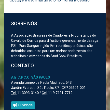
Obataye é o Animal do Ano no Troféu Mossoró
SOBRE NÓS
A Associação Brasileira de Criadores e Proprietários do
Cavalo de Corrida para difusão e gerenciamento da raça
PSI - Puro Sangue Inglês. Em reuniões periódicas são
debatidos assuntos para um melhor andamento dos
trabalhos e atividades do Stud Book Brasileiro.
CONTATO
A.B.C.P.C.C. SÃO PAULO
Avenida Linneo de Paula Machado, 543
Jardim Everest - São Paulo/SP - CEP 05601-001
Tel:
11 3093-3140 /
Cel:
11 9.7421-7712
Ouvidoria