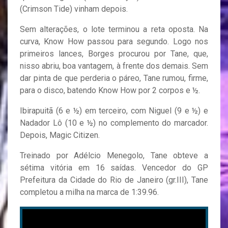
(Crimson Tide) vinham depois.
Sem alterações, o lote terminou a reta oposta. Na
curva, Know How passou para segundo. Logo nos
primeiros lances, Borges procurou por Tane, que,
nisso abriu, boa vantagem, à frente dos demais. Sem
dar pinta de que perderia o páreo, Tane rumou, firme,
para o disco, batendo Know How por 2 corpos e ½.
Ibirapuitã (6 e ½) em terceiro, com Niguel (9 e ½) e
Nadador Lô (10 e ½) no complemento do marcador.
Depois, Magic Citizen.
Treinado por Adélcio Menegolo, Tane obteve a
sétima vitória em 16 saídas. Vencedor do GP
Prefeitura da Cidade do Rio de Janeiro (gr.III), Tane
completou a milha na marca de 1:39.96.