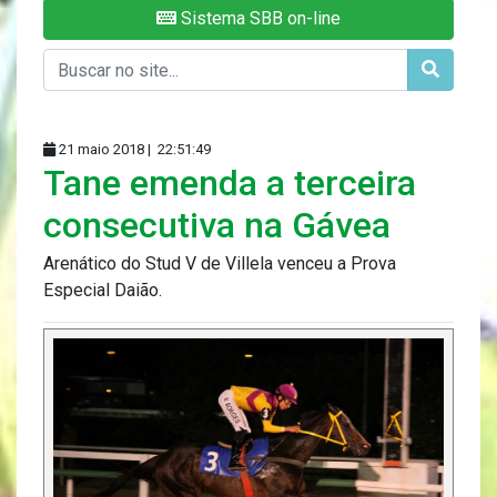
Sistema SBB on-line
21 maio 2018 |
22:51:49
Tane emenda a terceira
consecutiva na Gávea
Arenático do Stud V de Villela venceu a Prova
Especial Daião.