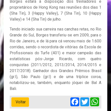
Borges estará à disposição dos treinadores e
proprietários de Hong Kong nas reuniões dos dias 1
(Sha Tin), 3 (Happy Valley), 7 (Sha Tin), 10 (Happy
Valley) e 14 (Sha Tin) de julho.
Tendo iniciado sua carreira nas canchas retas, no Rio
Grande do Sul, Borges transferiu-se em 2009, para o
Rio de Janeiro, e de lá para cá venceu mais de 1.600
corridas, sendo o recordista de vitórias da Escola de
Profissionais do Turfe (401) e maior campeão das
estatísticas pós-Jorge Ricardo, com quatro
conquistas (2011/2012, 2013/2014, 2014/2015 e
2017/2018). Ganhador dos Grandes Prêmios Brasil
(gr.I), São Paulo (gr.I) e de uma tríplice coroa,
notabilizou-se, também, enquanto jóquei de Bal A
Bali.
Facebook
Twitter
Whats
Voltar