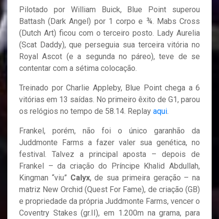
Pilotado por William Buick, Blue Point superou
Battash (Dark Angel) por 1 corpo e ¾. Mabs Cross
(Dutch Art) ficou com o terceiro posto. Lady Aurelia
(Scat Daddy), que perseguia sua terceira vitória no
Royal Ascot (e a segunda no páreo), teve de se
contentar com a sétima colocação.
Treinado por Charlie Appleby, Blue Point chega a 6
vitórias em 13 saídas. No primeiro êxito de G1, parou
os relógios no tempo de 58.14. Replay
aqui
.
Frankel, porém, não foi o único garanhão da
Juddmonte Farms a fazer valer sua genética, no
festival. Talvez a principal aposta – depois de
Frankel – da criação do Príncipe Khalid Abdullah,
Kingman “viu”
Calyx
, de sua primeira geração – na
matriz New Orchid (Quest For Fame), de criação (GB)
e propriedade da própria Juddmonte Farms, vencer o
Coventry Stakes (gr.II), em 1.200m na grama, para