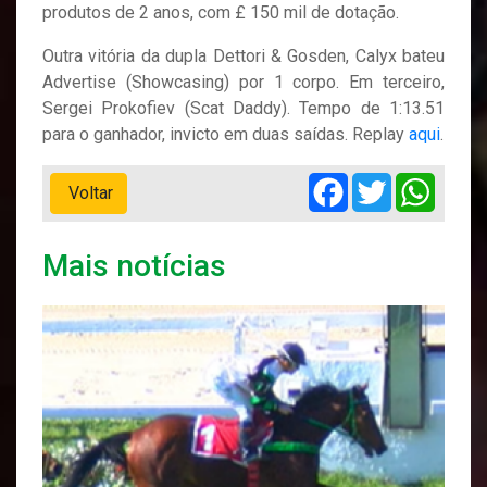
produtos de 2 anos, com £ 150 mil de dotação.
Outra vitória da dupla Dettori & Gosden, Calyx bateu
Advertise (Showcasing) por 1 corpo. Em terceiro,
Sergei Prokofiev (Scat Daddy). Tempo de 1:13.51
para o ganhador, invicto em duas saídas. Replay
aqui
.
Facebook
Twitter
Whats
Voltar
Mais notícias