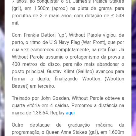
7 anos, ao conquistar o St. James’s Palace Stakes
(gr.I), em 1.500m (aprox.) na pista de grama, para
produtos de 3 e mais anos, com dotação de £ 538
mil.
Com Frankie Dettori “up”, Without Parole vigiou, de
perto, o ritmo de U S Navy Flag (War Front), que por
sua vez esmoreceu completamente, na reta final. Já
Without Parole assumiu o protagonismo da prova a
400 metros do disco, para não mais abandonar o
posto principal. Gustav Klimt (Galileo) avançou para
formar a dupla, finalizando Wootton (Wootton
Basset) em terceiro.
Treinado por John Gosden, Without Parole obteve a
quarta vitória em 4 saídas. Percorreu a distância na
marca de 1:38.64. Replay
aqui
.
Outro destaque de graduação máxima da
programação, o Queen Anne Stakes (gr.I), em 1.600m