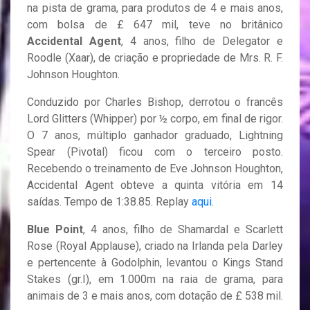
na pista de grama, para produtos de 4 e mais anos,
com bolsa de £ 647 mil, teve no britânico
Accidental Agent
, 4 anos, filho de Delegator e
Roodle (Xaar), de criação e propriedade de Mrs. R. F.
Johnson Houghton.
Conduzido por Charles Bishop, derrotou o francês
Lord Glitters (Whipper) por ½ corpo, em final de rigor.
O 7 anos, múltiplo ganhador graduado, Lightning
Spear (Pivotal) ficou com o terceiro posto.
Recebendo o treinamento de Eve Johnson Houghton,
Accidental Agent obteve a quinta vitória em 14
saídas. Tempo de 1:38.85. Replay
aqui
.
Blue Point
, 4 anos, filho de Shamardal e Scarlett
Rose (Royal Applause), criado na Irlanda pela Darley
e pertencente à Godolphin, levantou o Kings Stand
Stakes (gr.I), em 1.000m na raia de grama, para
animais de 3 e mais anos, com dotação de £ 538 mil.