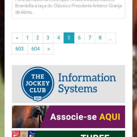
Brambilla a taça do Clássico Presidente Antenor Granja
de Abreu.
«
1
2
3
4
5
6
7
8
...
603
604
»