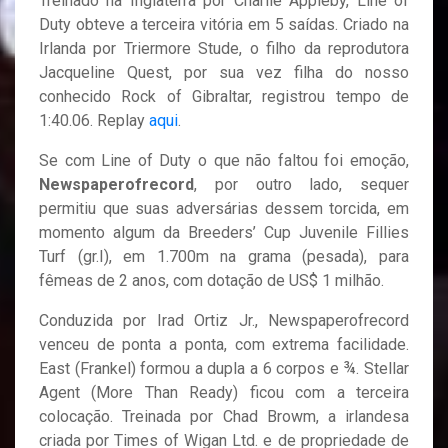
Treinado na Inglaterra por Charlie Appleby, Line of
Duty obteve a terceira vitória em 5 saídas. Criado na
Irlanda por Triermore Stude, o filho da reprodutora
Jacqueline Quest, por sua vez filha do nosso
conhecido Rock of Gibraltar, registrou tempo de
1:40.06. Replay
aqui
.
Se com Line of Duty o que não faltou foi emoção,
Newspaperofrecord
, por outro lado, sequer
permitiu que suas adversárias dessem torcida, em
momento algum da Breeders’ Cup Juvenile Fillies
Turf (gr.I), em 1.700m na grama (pesada), para
fêmeas de 2 anos, com dotação de US$ 1 milhão.
Conduzida por Irad Ortiz Jr., Newspaperofrecord
venceu de ponta a ponta, com extrema facilidade.
East (Frankel) formou a dupla a 6 corpos e ¾. Stellar
Agent (More Than Ready) ficou com a terceira
colocação. Treinada por Chad Browm, a irlandesa
criada por Times of Wigan Ltd. e de propriedade de