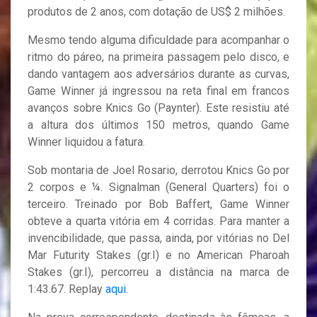
produtos de 2 anos, com dotação de US$ 2 milhões.
Mesmo tendo alguma dificuldade para acompanhar o
ritmo do páreo, na primeira passagem pelo disco, e
dando vantagem aos adversários durante as curvas,
Game Winner já ingressou na reta final em francos
avanços sobre Knics Go (Paynter). Este resistiu até
a altura dos últimos 150 metros, quando Game
Winner liquidou a fatura.
Sob montaria de Joel Rosario, derrotou Knics Go por
2 corpos e ¼. Signalman (General Quarters) foi o
terceiro. Treinado por Bob Baffert, Game Winner
obteve a quarta vitória em 4 corridas. Para manter a
invencibilidade, que passa, ainda, por vitórias no Del
Mar Futurity Stakes (gr.I) e no American Pharoah
Stakes (gr.I), percorreu a distância na marca de
1:43.67. Replay
aqui
.