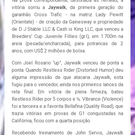
Na prova correspondente, destinada às fêmeas, a
vitória sorriu a
Jaywalk
, da primeira geração do
garanhão Cross Trafic - na matriz Lady Pewitt
(Orientate) - de criação da Gainesway e propriedade
de D J Stable LLC & Cash is King LLC, que venceu a
Breeders’ Cup Juvenile Fillies (gr.I), em 1.700m na
areia (pesada/encharcada), para potrancas de 2
anos, com US$ 2 milhões de bolsa.
Com Joel Rosario “up”, Jaywalk venceu de ponta a
ponta. Quando Restless Rider (Distorted Humor) deu
alguma impressão de que atacaria Jaywalk, esta
fugiu para o vencedor, ainda nos primeiros lances da
reta final. Em vitória de plena firmeza, bateu
Restless Rider por 5 corpos e ½. Vibrance (Violence)
foi a terceira e a favorita Bellafina (Quality Road), que
trazia vitórias em provas de G1 conquistadas na
Califórnia, ficou com a quarta posição.
Recebendo treinamento de John Servis, Jaywalk