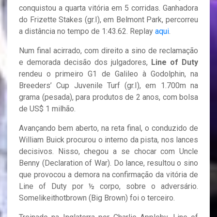
conquistou a quarta vitória em 5 corridas. Ganhadora
do Frizette Stakes (gr.I), em Belmont Park, percorreu
a distância no tempo de 1:43.62. Replay
aqui
.
Num final acirrado, com direito a sino de reclamação
e demorada decisão dos julgadores,
Line of Duty
rendeu o primeiro G1 de Galileo à Godolphin, na
Breeders’ Cup Juvenile Turf (gr.I), em 1.700m na
grama (pesada), para produtos de 2 anos, com bolsa
de US$ 1 milhão.
Avançando bem aberto, na reta final, o conduzido de
William Buick procurou o interno da pista, nos lances
decisivos. Nisso, chegou a se chocar com Uncle
Benny (Declaration of War). Do lance, resultou o sino
que provocou a demora na confirmação da vitória de
Line of Duty por ½ corpo, sobre o adversário.
Somelikeithotbrown (Big Brown) foi o terceiro.