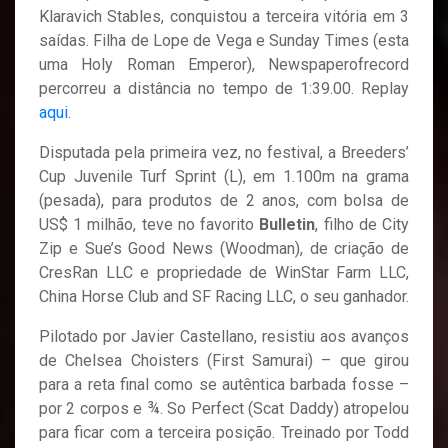
Klaravich Stables, conquistou a terceira vitória em 3
saídas. Filha de Lope de Vega e Sunday Times (esta
uma Holy Roman Emperor), Newspaperofrecord
percorreu a distância no tempo de 1:39.00. Replay
aqui
.
Disputada pela primeira vez, no festival, a Breeders’
Cup Juvenile Turf Sprint (L), em 1.100m na grama
(pesada), para produtos de 2 anos, com bolsa de
US$ 1 milhão, teve no favorito
Bulletin
, filho de City
Zip e Sue’s Good News (Woodman), de criação de
CresRan LLC e propriedade de WinStar Farm LLC,
China Horse Club and SF Racing LLC, o seu ganhador.
Pilotado por Javier Castellano, resistiu aos avanços
de Chelsea Choisters (First Samurai) – que girou
para a reta final como se autêntica barbada fosse –
por 2 corpos e ¾. So Perfect (Scat Daddy) atropelou
para ficar com a terceira posição. Treinado por Todd