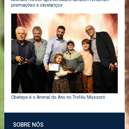
premiações a cavalariços
Obataye é o Animal do Ano no Troféu Mossoró
SOBRE NÓS