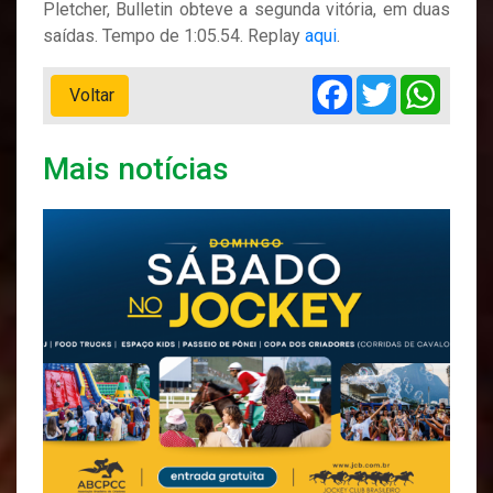
Pletcher, Bulletin obteve a segunda vitória, em duas
saídas. Tempo de 1:05.54. Replay
aqui
.
Facebook
Twitter
Whats
Voltar
Mais notícias