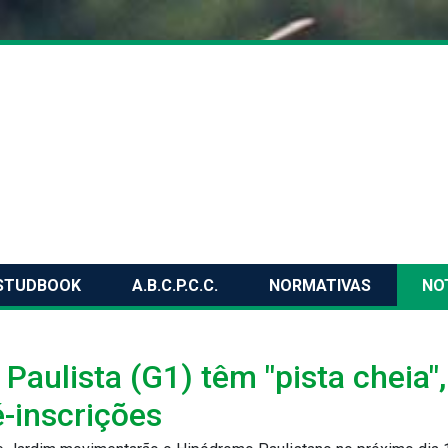
STUDBOOK
A.B.C.P.C.C.
NORMATIVAS
NO
aulista (G1) têm "pista cheia",
é-inscrições