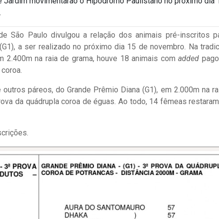
e Jardim movimentarão o Hipódromo Paulistano no próximo dia 
.
e São Paulo divulgou a relação dos animais pré-inscritos p
G1), a ser realizado no próximo dia 15 de novembro. Na tradic
 em 2.400m na raia de grama, houve 18 animais com
added
pago
 coroa.
e outros páreos, do Grande Prêmio Diana (G1), em 2.000m na ra
prova da quádrupla coroa de éguas. Ao todo, 14 fêmeas restaram
scrições.