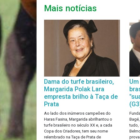
Mais notícias
Dama do turfe brasileiro,
Um 
Margarida Polak Lara
bra
empresta brilho à Taça de
"su
Prata
(G3
Ao lado dos inúmeros campeões do
Funda
Haras Faxina, Margarida abrilhantou o
Bagé,
turfe brasileiro no século XX e, a cada
tudo,
Copa dos Criadores, tem seu nome
Belmo
relembrado na Taça de Prata de
prova