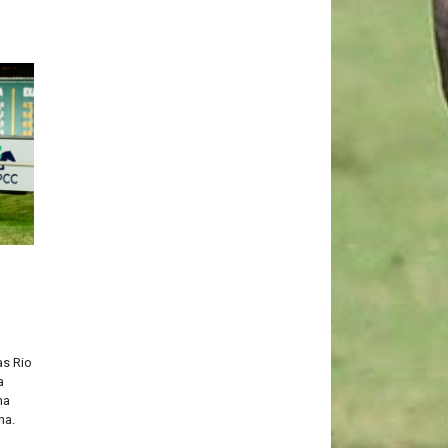
as Rio
a
na
ha.