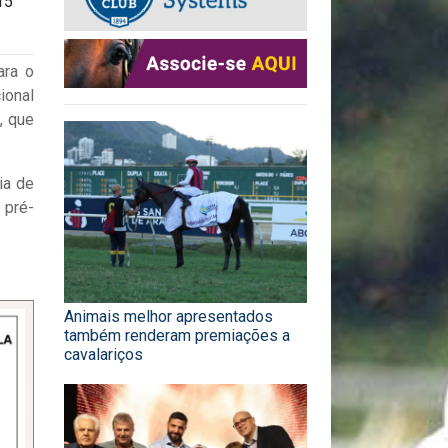
15
ara o
ional
, que
ia de
 pré-
Animais melhor apresentados
também renderam premiações a
cavalariços