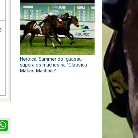
Heróica, Summer do Iguassu
supera os machos na "Clássica -
Matias Machline"
ok
itter
WhatsApp