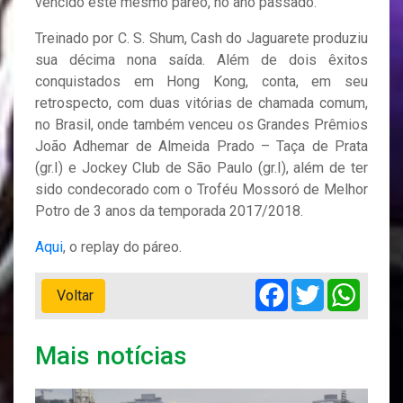
vencido este mesmo páreo, no ano passado.
Treinado por C. S. Shum, Cash do Jaguarete produziu
sua décima nona saída. Além de dois êxitos
conquistados em Hong Kong, conta, em seu
retrospecto, com duas vitórias de chamada comum,
no Brasil, onde também venceu os Grandes Prêmios
João Adhemar de Almeida Prado – Taça de Prata
(gr.I) e Jockey Club de São Paulo (gr.I), além de ter
sido condecorado com o Troféu Mossoró de Melhor
Potro de 3 anos da temporada 2017/2018.
Aqui
, o replay do páreo.
Facebook
Twitter
Whats
Voltar
Mais notícias