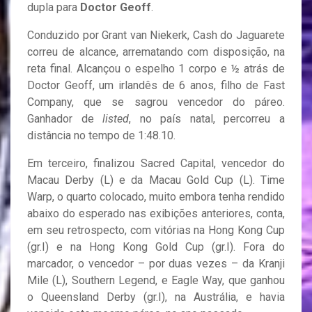
dupla para
Doctor Geoff
.
Conduzido por Grant van Niekerk, Cash do Jaguarete
correu de alcance, arrematando com disposição, na
reta final. Alcançou o espelho 1 corpo e ½ atrás de
Doctor Geoff, um irlandês de 6 anos, filho de Fast
Company, que se sagrou vencedor do páreo.
Ganhador de
listed
, no país natal, percorreu a
distância no tempo de 1:48.10.
Em terceiro, finalizou Sacred Capital, vencedor do
Macau Derby (L) e da Macau Gold Cup (L). Time
Warp, o quarto colocado, muito embora tenha rendido
abaixo do esperado nas exibições anteriores, conta,
em seu retrospecto, com vitórias na Hong Kong Cup
(gr.I) e na Hong Kong Gold Cup (gr.I). Fora do
marcador, o vencedor – por duas vezes – da Kranji
Mile (L), Southern Legend, e Eagle Way, que ganhou
o Queensland Derby (gr.I), na Austrália, e havia