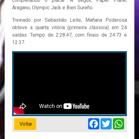
completando o placar. A seguir, Paper Plane,
Aragano, Olympic Jack e Bien Sureño.
Treinado por Sebastião Leite, Mañana Poderosa
obteve a quarta vitória (primeira clássica) em 24
saídas. Tempo de 2:28.47, com finais de 24.73 e
12.37.
Facebook
Twitter
Whats
Voltar